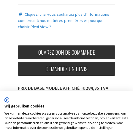
#
Cliquez ici si vous souhaitez plus d'informations
concernant: nos matières premières et pourquoi
choisir Plexi-View
?
OUVREZ BON DE COMMANDE
DEMANDEZ UN DEVIS
PRIX DE BASE MODÈLE AFFICHÉ : € 284,35 TVA
INC.
Wij gebruiken cookies
We kunnen deze cookies plaatsen voor analyse van onze bezoekersgegevens, om
onze website te verbeteren, gepersonaliseerde inhoud te tonen, om advertenties te
kunnen personaliseren en om u een geweldige website-ervaring te bieden. Voor
meer informatie over de cookies die we gebruiken opent u de instellingen.