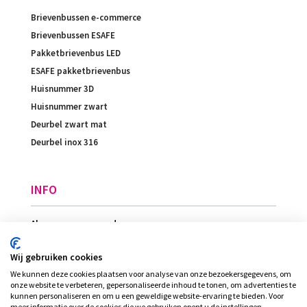
Brievenbussen e-commerce
Brievenbussen ESAFE
Pakketbrievenbus LED
ESAFE pakketbrievenbus
Huisnummer 3D
Huisnummer zwart
Deurbel zwart mat
Deurbel inox 316
INFO
Algemene voorwaarden
Betaling
Wij gebruiken cookies
Levering
We kunnen deze cookies plaatsen voor analyse van onze bezoekersgegevens, om
Ligging
onze website te verbeteren, gepersonaliseerde inhoud te tonen, om advertenties te
kunnen personaliseren en om u een geweldige website-ervaring te bieden. Voor
meer informatie over de cookies die we gebruiken opent u de instellingen.