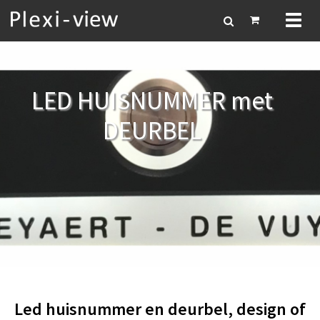
Toggl
naviga
LED HUISNUMMER met
DEURBEL
Led huisnummer en deurbel, design of