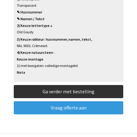
Transparant
✎ Huisnummer
✎ Namen / Tekst
2) Keuze lettertype ↓
Old Goudy
3) Keuze ralkleur : huisnummer, namen, tekst,
RAL 9001: Crèmewit
4) Keuze natuursteen :
Keuze montage
1) met boorgaten: volledige montagekit
Nota
Ga verder met bestelling
Vraag offerte aan