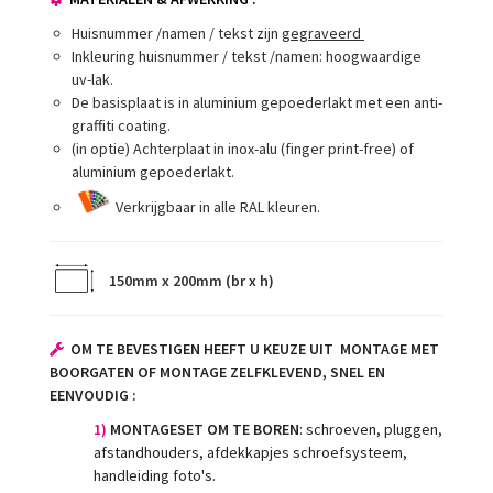
Huisnummer /namen / tekst zijn
gegraveerd
Inkleuring huisnummer / tekst /namen: hoogwaardige
uv-lak.
De basisplaat is in aluminium gepoederlakt met een anti-
graffiti coating.
(in optie) Achterplaat in inox-alu (finger print-free) of
aluminium gepoederlakt.
Verkrijgbaar in alle RAL kleuren.
15
0mm x 200mm (br x h)
OM TE BEVESTIGEN HEEFT U KEUZE UIT MONTAGE MET
BOORGATEN OF MONTAGE ZELFKLEVEND, SNEL EN
EENVOUDIG :
1)
MONTAGESET OM TE BOREN
: schroeven, pluggen,
afstandhouders, afdekkapjes schroefsysteem,
handleiding foto's.