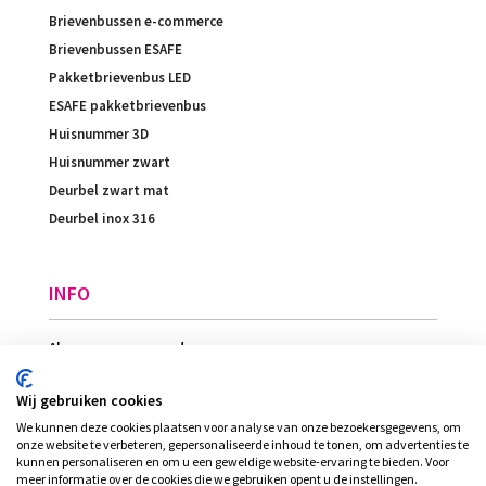
Brievenbussen e-commerce
Brievenbussen ESAFE
Pakketbrievenbus LED
ESAFE pakketbrievenbus
Huisnummer 3D
Huisnummer zwart
Deurbel zwart mat
Deurbel inox 316
INFO
Algemene voorwaarden
Betaling
Wij gebruiken cookies
Levering
We kunnen deze cookies plaatsen voor analyse van onze bezoekersgegevens, om
Ligging
onze website te verbeteren, gepersonaliseerde inhoud te tonen, om advertenties te
kunnen personaliseren en om u een geweldige website-ervaring te bieden. Voor
meer informatie over de cookies die we gebruiken opent u de instellingen.