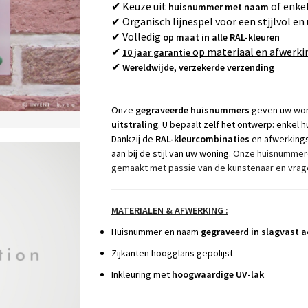
✔ Keuze uit
of enke
huisnummer met naam
✔ Organisch lijnespel voor een stjjlvol en
✔ Volledig
op maat in alle RAL-kleuren
✔
op materiaal en afwerki
10 jaar garantie
✔
Wereldwijde, verzekerde verzending
Onze
gegraveerde huisnummers
geven uw won
uitstraling
. U bepaalt zelf het ontwerp: enke
Dankzij de
RAL-kleurcombinaties
en afwerkings
aan bij de stijl van uw woning.
Onze huisnummerc
gemaakt met passie van de kunstenaar en vragen
MATERIALEN & AFWERKING :
Huisnummer en naam
gegraveerd in slagvast a
Zijkanten hoogglans gepolijst
Inkleuring met
hoogwaardige UV-lak