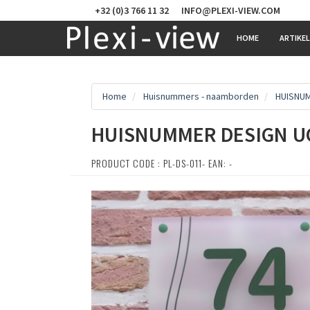
+32 (0)3 766 11 32
INFO@PLEXI-VIEW.COM
HOME
ARTIKE
Home
Huisnummers - naamborden
HUISNU
HUISNUMMER DESIGN U
PRODUCT CODE : PL-DS-011- EAN: -