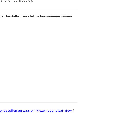
 snel en eenvoudig).
pen bestelbon
en stel uw huisnummer samen
grondstoffen en waarom kiezen voor plexi-view
?