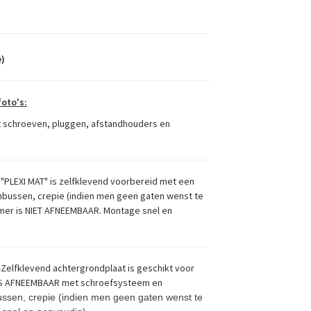
)
oto's:
 schroeven, pluggen, afstandhouders en
 "PLEXI MAT" is zelfklevend voorbereid met een
enbussen, crepie (indien men geen gaten wenst te
mmer is NIET AFNEEMBAAR. Montage snel en
Zelfklevend achtergrondplaat is geschikt voor
 IS AFNEEMBAAR met schroefsysteem en
ussen, crepie (indien men geen gaten wenst te