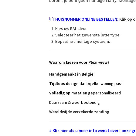
boren , je bent geen handige Harry. Montage
HUISNUMMER ONLINE BESTELLEN:
Klik op
o
Kies uw RAL-kleur.
Selecteer het gewenste lettertype.
Bepaal het montage systeem.
Waarom kiezen voor Plexi-view?
Handgemaakt in België
Tijdloos design
dat bij elke woning past
Volledig op maat
en gepersonaliseerd
Duurzaam & weerbestendig
Wereldwijde verzekerde zending
# Klik hier als u meer info wenst over : onze 