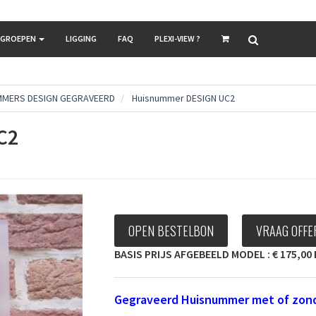
LGROEPEN
LIGGING
FAQ
PLEXI-VIEW ?
MMERS DESIGN GEGRAVEERD
Huisnummer DESIGN UC2
C2
OPEN BESTELBON
VRAAG OFFE
BASIS PRIJS AFGEBEELD MODEL : € 175,00 
Gegraveerd Huisnummer met of zond