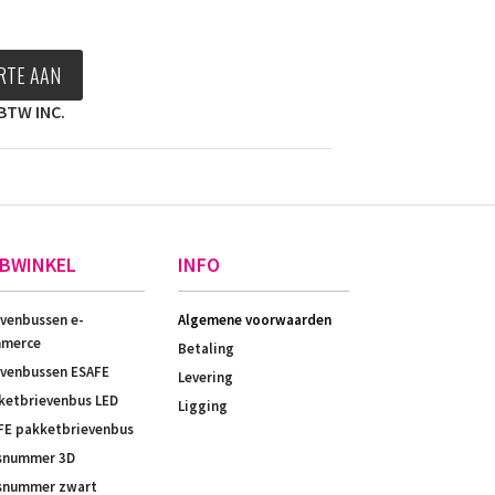
RTE AAN
BTW INC.
BWINKEL
INFO
evenbussen e-
Algemene voorwaarden
merce
Betaling
evenbussen ESAFE
Levering
ketbrievenbus LED
Ligging
FE pakketbrievenbus
snummer 3D
snummer zwart