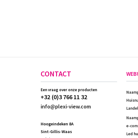
CONTACT
WEB
Een vraag over onze producten
Naamp
+32 (0)3 766 11 32
Huisnu
info@plexi-view.com
Landel
Naampl
Hoogeindeken 8A
e-comm
Sint-Gillis-Waas
Led h