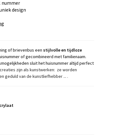
l nummer
 uniek design
ng
ing of brievenbus een
stijlvolle en tijdloze
l huisnummer of gecombineerd met familienaam.
mogelijkheden sluit het huisnummer altijd perfect
reaties zijn als kunstwerken: ze worden
 geduld van de kunstliefhebber ... .
crylaat