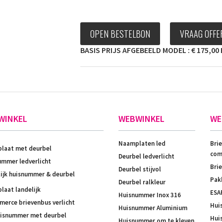
OPEN BESTELBON
VRAAG OFFE
BASIS PRIJS AFGEBEELD MODEL : € 175,00 
WINKEL
WEBWINKEL
WE
Naamplaten led
Bri
laat met deurbel
com
Deurbel ledverlicht
mmer ledverlicht
Bri
Deurbel stijvol
ijk huisnummer & deurbel
Pak
Deurbel ralkleur
aat landelijk
ESA
Huisnummer Inox 316
erce brievenbus verlicht
Hui
Huisnummer Aluminium
uisnummer met deurbel
Hui
Huisnummer om te kleven