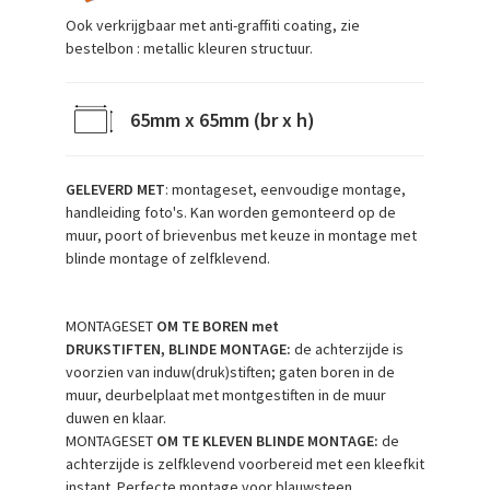
Ook verkrijgbaar met anti-graffiti coating, zie
bestelbon : metallic kleuren structuur.
65
mm x 65mm (br x h)
GELEVERD MET
: montageset, eenvoudige montage,
handleiding foto's. Kan worden gemonteerd op de
muur, poort of brievenbus met keuze in
montage met
blinde montage of zelfklevend.
MONTAGESET
OM TE BOREN
met
DRUKSTIFTEN,
BLINDE MONTAGE:
de achterzijde is
voorzien van induw(druk)stiften; gaten boren in de
muur, deurbelplaat met montgestiften in de muur
duwen en klaar.
MONTAGESET
OM TE KLEVEN
BLINDE MONTAGE:
de
achterzijde is zelfklevend voorbereid met een kleefkit
instant. Perfecte montage voor blauwsteen,