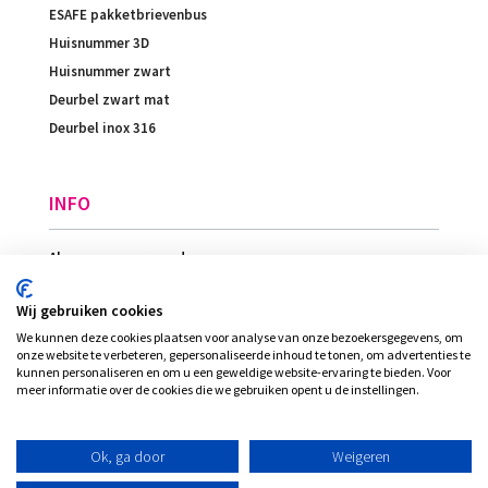
ESAFE pakketbrievenbus
Huisnummer 3D
Huisnummer zwart
Deurbel zwart mat
Deurbel inox 316
INFO
Algemene voorwaarden
Betaling
Wij gebruiken cookies
Levering
We kunnen deze cookies plaatsen voor analyse van onze bezoekersgegevens, om
Ligging
onze website te verbeteren, gepersonaliseerde inhoud te tonen, om advertenties te
kunnen personaliseren en om u een geweldige website-ervaring te bieden. Voor
meer informatie over de cookies die we gebruiken opent u de instellingen.
© Plexi-view - INVENT bvba, alle rechten
Ok, ga door
Weigeren
voorbehouden