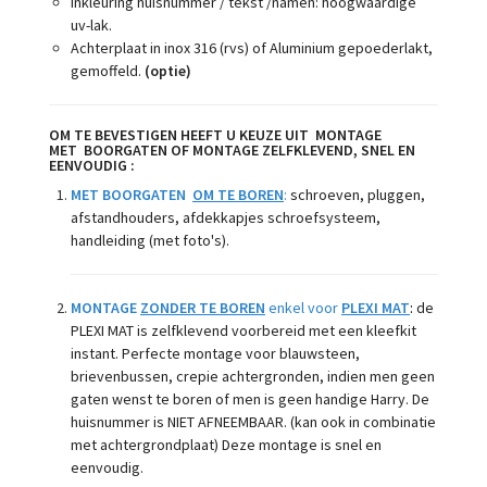
Inkleuring huisnummer / tekst /namen: hoogwaardige
uv-lak.
Achterplaat in inox 316 (rvs) of Aluminium gepoederlakt,
gemoffeld.
(optie)
OM TE BEVESTIGEN HEEFT U KEUZE UIT MONTAGE
MET
BOORGATEN OF MONTAGE ZELFKLEVEND, SNEL EN
EENVOUDIG :
MET BOORGATEN
OM TE BOREN
:
schroeven, pluggen,
afstandhouders, afdekkapjes schroefsysteem,
handleiding (met foto's).
MONTAGE
ZONDER TE BOREN
enkel voor
PLEXI MAT
:
de
PLEXI MAT is zelfklevend voorbereid met een kleefkit
instant. Perfecte montage voor blauwsteen,
brievenbussen, crepie achtergronden, indien men geen
gaten wenst te boren of men is geen handige Harry. De
huisnummer is NIET AFNEEMBAAR. (kan ook in combinatie
met achtergrondplaat) Deze montage is snel en
eenvoudig.