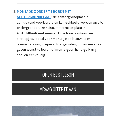
MONTAGE
ZONDER TE BOREN
MET
ACHTERGRONDPLAAT
:
de achtergrondplaat is
zelfklevend voorbereid en kan gekleefd worden op alle
ondergronden. De huisnummer/naamplaat
IS
AFNEEMBAAR met eenvoudig schroefsysteem en
sierkapjes. Ideaal voor montage op blauwsteen,
brievenbussen, crepie achtergronden, indien men geen
gaten wenst te boren of men is geen handige Harry,
snel en eenvoudig.
OPEN BESTELBON
VRAAG OFFERTE AAN