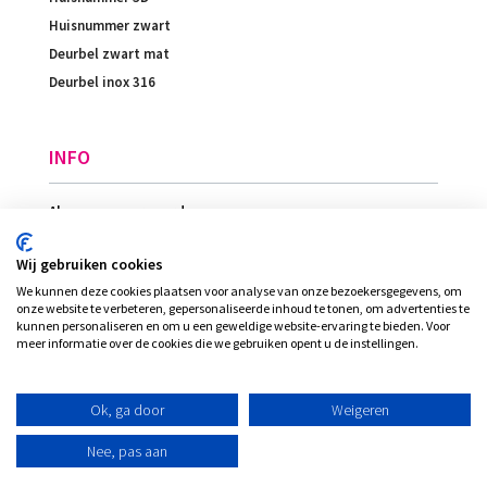
Huisnummer zwart
Deurbel zwart mat
Deurbel inox 316
INFO
Algemene voorwaarden
Betaling
Wij gebruiken cookies
Levering
We kunnen deze cookies plaatsen voor analyse van onze bezoekersgegevens, om
Ligging
onze website te verbeteren, gepersonaliseerde inhoud te tonen, om advertenties te
kunnen personaliseren en om u een geweldige website-ervaring te bieden. Voor
meer informatie over de cookies die we gebruiken opent u de instellingen.
© Plexi-view - INVENT bvba, alle rechten
Ok, ga door
Weigeren
voorbehouden
Nee, pas aan