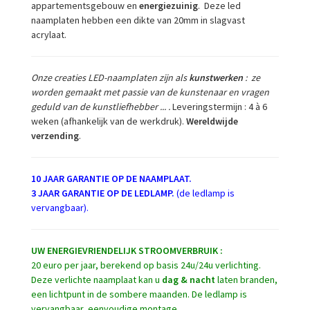
appartementsgebouw en
energiezuinig
. Deze led
naamplaten hebben een dikte van 20mm in slagvast
acrylaat.
Onze creaties LED-naamplaten zijn als
kunstwerken
: ze
worden gemaakt met passie van de kunstenaar en vragen
geduld van de kunstliefhebber ... .
Leveringstermijn : 4 à 6
weken (afhankelijk van de werkdruk).
Wereldwijde
verzending
.
10 JAAR GARANTIE OP DE NAAMPLAAT.
3 JAAR GARANTIE OP DE LEDLAMP.
(de ledlamp is
vervangbaar).
UW ENERGIEVRIENDELIJK STROOMVERBRUIK :
20 euro per jaar, berekend op basis 24u/24u verlichting.
Deze verlichte naamplaat kan u
dag & nacht
laten branden,
een lichtpunt in de sombere maanden. De ledlamp is
vervangbaar, eenvoudige montage.