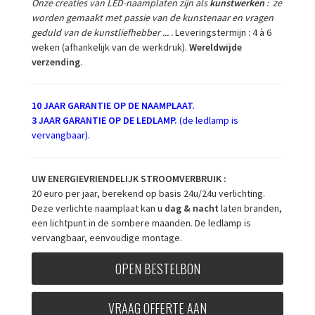
Onze creaties van LED-naamplaten zijn als
kunstwerken
: ze
worden gemaakt met passie van de kunstenaar en vragen
geduld van de kunstliefhebber ... .
Leveringstermijn : 4 à 6
weken (afhankelijk van de werkdruk).
Wereldwijde
verzending
.
10 JAAR GARANTIE OP DE NAAMPLAAT.
3 JAAR GARANTIE OP DE LEDLAMP.
(de ledlamp is
vervangbaar).
UW ENERGIEVRIENDELIJK STROOMVERBRUIK :
20 euro per jaar, berekend op basis 24u/24u verlichting.
Deze verlichte naamplaat kan u
dag & nacht
laten branden,
een lichtpunt in de sombere maanden. De ledlamp is
vervangbaar, eenvoudige montage.
OPEN BESTELBON
VRAAG OFFERTE AAN