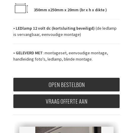
350mm x250mm x 20mm (br x h x dikte )
•
LEDlamp 12 volt dc (kortsluiting beveiligd)
(de ledlamp
is vervangbaar, eenvoudige montage)
•
GELEVERD MET
: montageset, eenvoudige montage,
handleiding foto's, ledlamp, blinde montage.
OPEN BESTELBON
VRAAG OFFERTE AAN