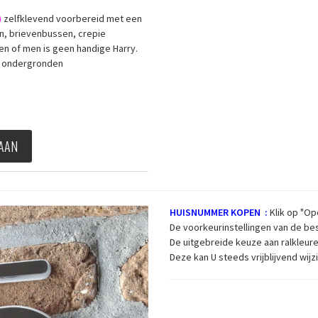
)
zelfklevend voorbereid met een
en, brievenbussen, crepie
n of men is geen handige Harry.
le ondergronden
 AAN
H
UISNUMMER KOPEN :
Klik op "O
De voorkeurinstellingen van de bes
De uitgebreide keuze aan ralkleur
Deze kan U steeds vrijblijvend wij