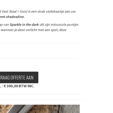
ast Staal = Inox) is een strak visitekaartje aan uw
oemt shadowline.
ap van
Sparkle in the dark
:
dit zijn minuscule puntjes
 wanneer je deze verlicht met een spot, d
eze
VRAAG OFFERTE AAN
: € 300,00 BTW INC.