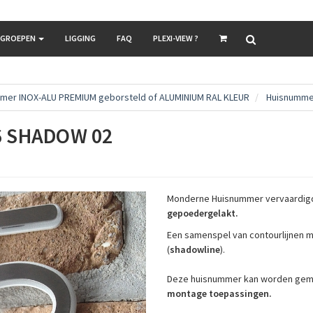
LGROEPEN
LIGGING
FAQ
PLEXI-VIEW ?
mer INOX-ALU PREMIUM geborsteld of ALUMINIUM RAL KLEUR
Huisnummer
6 SHADOW 02
Monderne Huisnummer vervaardigd
gepoedergelakt.
Een samenspel van contourlijnen 
(
shadowline
).
Deze huisnummer kan worden ge
montage toepassingen.