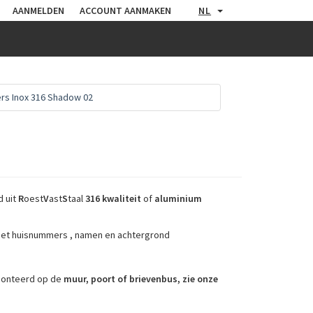
AANMELDEN
ACCOUNT AANMAKEN
NL
s Inox 316 Shadow 02
 uit
R
oest
V
ast
S
taal
316 kwaliteit
of
aluminium
met huisnummers , namen en achtergrond
monteerd op de
muur, poort of brievenbus, zie onze