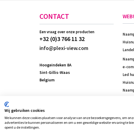
CONTACT
WEB
Een vraag over onze producten
Naamp
+32 (0)3 766 11 32
Huisnu
info@plexi-view.com
Landel
Naampl
Hoogeindeken 8A
e-comm
Sint-Gillis-Waas
Led h
Belgium
Huisn
Naampl
Naamp
Wij gebruiken cookies
We kunnen deze cookies plaatsen voor analyse van onze bezoekersgegevens, om onze 
advertenties te kunnen personaliseren en om u een geweldige website-ervaring te bie
© Plexi-view - INVENT bvba, alle rech
opent u de instellingen.