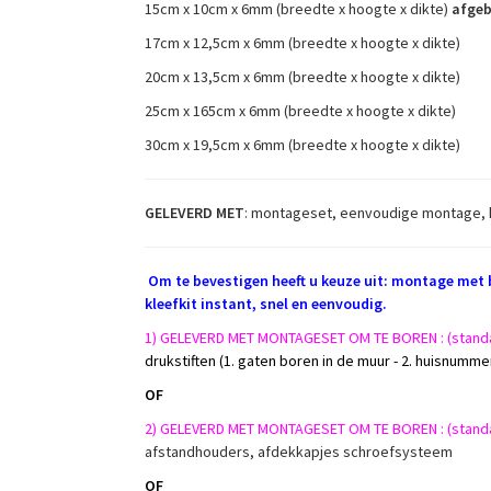
15cm x 10cm x 6mm (breedte x hoogte x dikte)
afgeb
17cm x 12,5cm x 6mm (breedte x hoogte x dikte)
20cm x 13,5cm x 6mm (breedte x hoogte x dikte)
25cm x 165cm x 6mm (breedte x hoogte x dikte)
30cm x 19,5cm x 6mm (breedte x hoogte x dikte)
GELEVERD MET
: montageset, eenvoudige montage, h
Om te bevestigen heeft u keuze uit: montage met
kleefkit instant, snel en eenvoudig.
1) GELEVERD MET MONTAGESET OM TE BOREN :
(stand
drukstiften (1. gaten boren in de muur - 2. huisnumm
OF
2) GELEVERD MET MONTAGESET OM TE BOREN :
(stand
afstandhouders, afdekkapjes schroefsysteem
OF