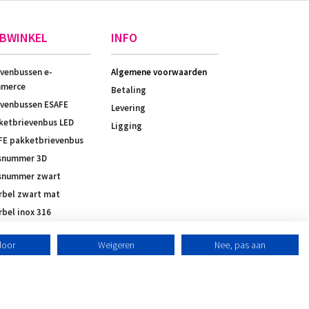
BWINKEL
INFO
evenbussen e-
Algemene voorwaarden
merce
Betaling
evenbussen ESAFE
Levering
ketbrievenbus LED
Ligging
FE pakketbrievenbus
snummer 3D
snummer zwart
rbel zwart mat
rbel inox 316
door
Weigeren
Nee, pas aan