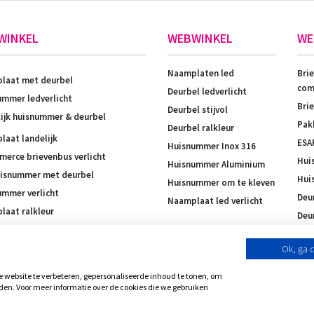
WINKEL
WEBWINKEL
WE
Naamplaten led
Bri
laat met deurbel
com
Deurbel ledverlicht
mmer ledverlicht
Bri
Deurbel stijvol
ijk huisnummer & deurbel
Pak
Deurbel ralkleur
aat landelijk
ESA
Huisnummer Inox 316
erce brievenbus verlicht
Hui
Huisnummer Aluminium
uisnummer met deurbel
Hui
Huisnummer om te kleven
ummer verlicht
Deu
Naamplaat led verlicht
aat ralkleur
Deu
laatje brievenbus
Ok, ga 
website te verbeteren, gepersonaliseerde inhoud te tonen, om
den. Voor meer informatie over de cookies die we gebruiken
ten voorbehouden