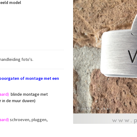
eeld model
andleiding foto's.
 boorgaten of montage met een
aard)
blinde montage met
er in de muur duwen)
aard)
schroeven, pluggen,