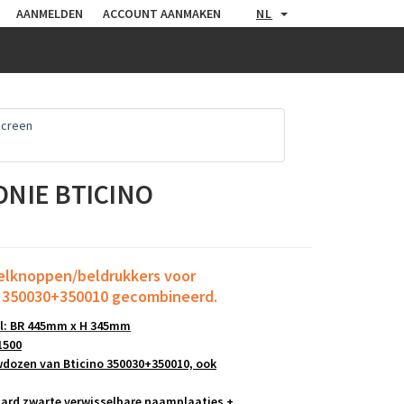
AANMELDEN
ACCOUNT AANMAKEN
NL
screen
NIE BTICINO
belknoppen/beldrukkers
voor
x
350030+350010 gecombineerd.
l: BR 445mm x H 345mm
1500
dozen van Bticino 350030+350010, ook
ard zwarte verwisselbare naamplaatjes +