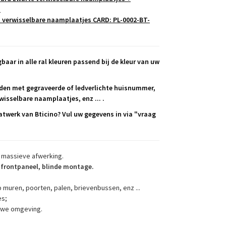
.
t verwisselbare naamplaatjes CARD: PL-0002-BT-
baar in alle ral kleuren passend bij de kleur van uw
den met gegraveerde of ledverlichte huisnummer,
isselbare naamplaatjes, enz ... .
twerk van Bticino? Vul uw gegevens in via "vraag
 massieve afwerking.
frontpaneel, blinde montage.
p muren, poorten, palen, brievenbussen, enz ...
es;
auwe omgeving.