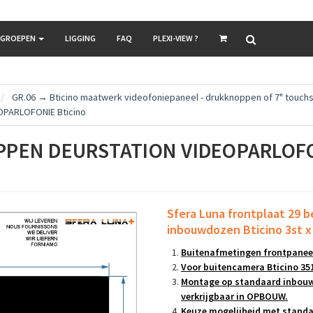
LGROEPEN
LIGGING
FAQ
PLEXI-VIEW ?
GR.06 → Bticino maatwerk videofoniepaneel - drukknoppen of 7" touch
OPARLOFONIE Bticino
PPEN DEURSTATION VIDEOPARLOFO
Sfera Luna frontplaat 29 
inbouwdozen
Bticino 3st 
Buitenafmetingen frontpanee
Voor buitencamera Bticino 35
Montage op standaard inbouw
verkrijgbaar in OPBOUW.
Keuze mogelijheid met standa