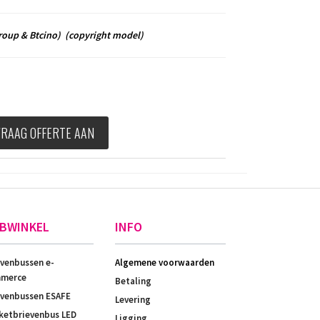
roup & Btcino)
(copyright model)
VRAAG OFFERTE AAN
BWINKEL
INFO
evenbussen e-
Algemene voorwaarden
merce
Betaling
evenbussen ESAFE
Levering
ketbrievenbus LED
Ligging