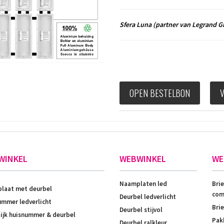
Sfera Luna
(partner van Legrand G
OPEN BESTELBON
WINKEL
WEBWINKEL
WE
Naamplaten led
Bri
laat met deurbel
com
Deurbel ledverlicht
mmer ledverlicht
Bri
Deurbel stijvol
ijk huisnummer & deurbel
Pak
Deurbel ralkleur