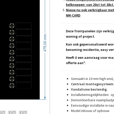
belknoppen: van 20st tot 38st
Nieuw nu ook verkrijgbaar me
NM-CARD
Deze frontpanelen zijn verkrijg
woning of project.
Kan ook gepersonaliseerd wor
benaming residentie, easy verw
Heeft U een aanvraag voor maa
offerte aan".
Gemaakt in 10 mm high-end,
Centraal montagesysteem 
Vandalisme bestendig.
Installatiemogelijkheden: o
Demonteerbare naamplaatj
Eenvoudige installatie in n
Model inbouw of opbouw