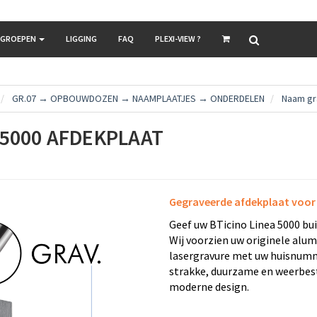
LGROEPEN
LIGGING
FAQ
PLEXI-VIEW ?
GR.07 → OPBOUWDOZEN → NAAMPLAATJES → ONDERDELEN
Naam gr
 5000 AFDEKPLAAT
Gegraveerde afdekplaat voor 
Geef uw BTicino Linea 5000 bui
Wij voorzien uw originele alu
lasergravure met uw huisnumme
strakke, duurzame en weerbest
moderne design.