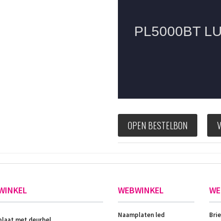
OPEN BESTELBON
WINKEL
WEBWINKEL
WE
Naamplaten led
Bri
laat met deurbel