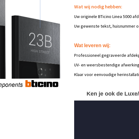
Wat wij nodig hebben:
Uw originele BTicino Linea 5000 af
Uw gewenste tekst, huisnummer of
Wat leveren wij:
Professioneel gegraveerde afdekp
UV- en weersbestendige afwerkin
Klaar voor eenvoudige herinstallat
Ken je ook de Lux