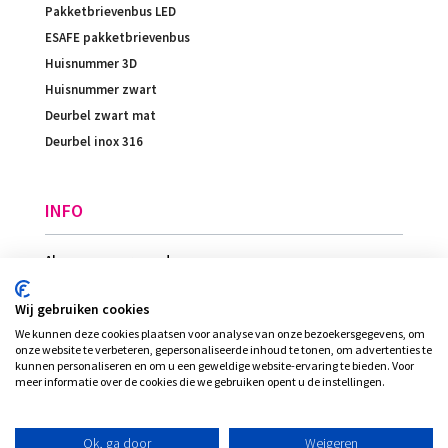
Pakketbrievenbus LED
ESAFE pakketbrievenbus
Huisnummer 3D
Huisnummer zwart
Deurbel zwart mat
Deurbel inox 316
INFO
Algemene voorwaarden
Betaling
Wij gebruiken cookies
Levering
We kunnen deze cookies plaatsen voor analyse van onze bezoekersgegevens, om
Ligging
onze website te verbeteren, gepersonaliseerde inhoud te tonen, om advertenties te
kunnen personaliseren en om u een geweldige website-ervaring te bieden. Voor
meer informatie over de cookies die we gebruiken opent u de instellingen.
© Plexi-view - INVENT bvba, alle rechten
Ok, ga door
Weigeren