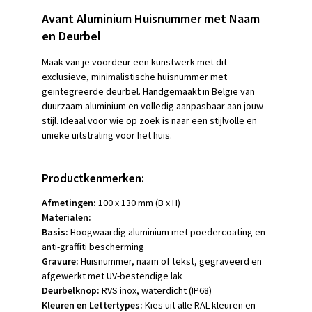
Avant Aluminium Huisnummer met Naam
en Deurbel
Maak van je voordeur een kunstwerk met dit
exclusieve, minimalistische huisnummer met
geïntegreerde deurbel. Handgemaakt in België van
duurzaam aluminium en volledig aanpasbaar aan jouw
stijl. Ideaal voor wie op zoek is naar een stijlvolle en
unieke uitstraling voor het huis.
Productkenmerken:
Afmetingen:
100 x 130 mm (B x H)
Materialen:
Basis:
Hoogwaardig aluminium met poedercoating en
anti-graffiti bescherming
Gravure:
Huisnummer, naam of tekst, gegraveerd en
afgewerkt met UV-bestendige lak
Deurbelknop:
RVS inox, waterdicht (IP68)
Kleuren en Lettertypes:
Kies uit alle RAL-kleuren en