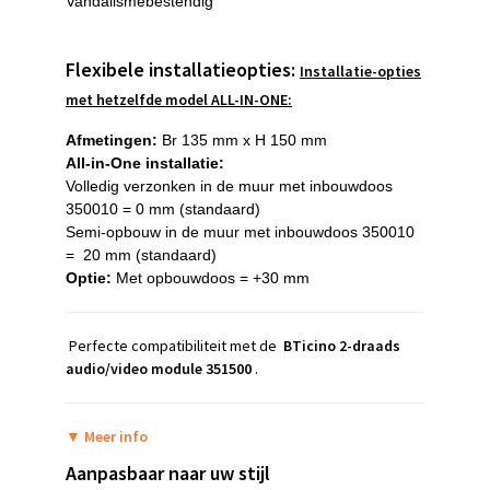
Vandalismebestendig
Flexibele installatieopties:
Installatie-opties
met hetzelfde model ALL-IN-ONE:
Afmetingen:
Br 135 mm x H 150 mm
All-in-One installatie:
Volledig verzonken in de muur met inbouwdoos
350010 = 0 mm (standaard)
Semi-opbouw in de muur met inbouwdoos 350010
= 20 mm (standaard)
Optie:
Met opbouwdoos = +30 mm
Perfecte compatibiliteit met de
BTicino 2-draads
audio/video module 351500
.
▼
Meer info
Aanpasbaar naar uw stijl