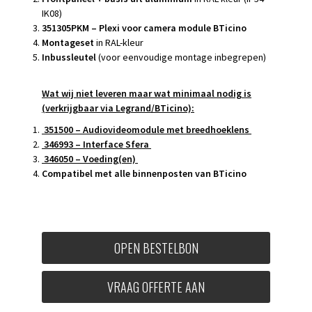
IK08)
351305PKM – Plexi voor camera module BTicino
Montageset
in RAL-kleur
Inbussleutel
(voor eenvoudige montage inbegrepen)
Wat wij niet leveren maar wat minimaal nodig is
(verkrijgbaar via Legrand/BTicino):
351500 – Audiovideomodule met breedhoeklens
346993 – Interface Sfera
346050 – Voeding(en)
Compatibel met alle binnenposten van BTicino
OPEN BESTELBON
VRAAG OFFERTE AAN