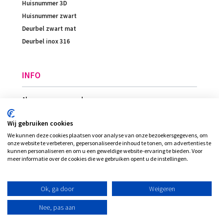
Huisnummer 3D
Huisnummer zwart
Deurbel zwart mat
Deurbel inox 316
INFO
Algemene voorwaarden
Betaling
Wij gebruiken cookies
Levering
We kunnen deze cookies plaatsen voor analyse van onze bezoekersgegevens, om
Ligging
onze website te verbeteren, gepersonaliseerde inhoud te tonen, om advertenties te
kunnen personaliseren en om u een geweldige website-ervaring te bieden. Voor
meer informatie over de cookies die we gebruiken opent u de instellingen.
© Plexi-view - INVENT bvba, alle rechten
Ok, ga door
Weigeren
voorbehouden
Nee, pas aan