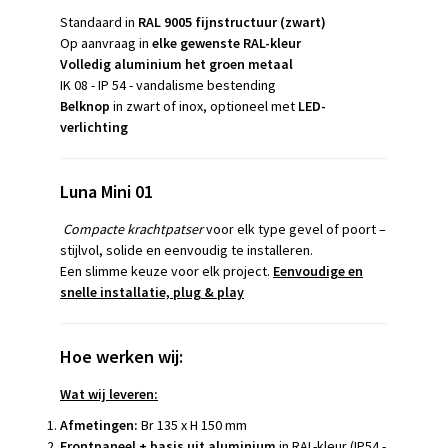
Standaard in
RAL 9005 fijnstructuur (zwart)
Op aanvraag in
elke gewenste RAL-kleur
Volledig aluminium het groen metaal
IK 08 - IP 54 - vandalisme bestending
Belknop
in zwart of inox, optioneel met
LED-
verlichting
Luna Mini 01
Compacte krachtpatser
voor elk type gevel of poort –
stijlvol, solide en eenvoudig te installeren.
Een slimme keuze voor elk project.
Eenvoudige en
snelle installatie, plug & play
Hoe werken wij:
Wat wij leveren:
Afmetingen:
Br 135 x H 150 mm
Frontpaneel + basis uit aluminium
in RAL-kleur (IP54 -