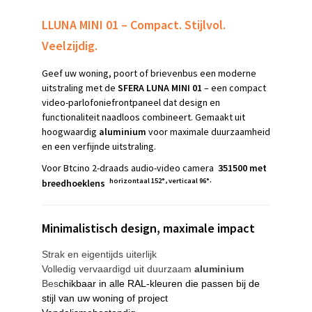
L
LUNA MINI 01 – Compact. Stijlvol.
Veelzijdig.
Geef uw woning, poort of brievenbus een moderne
uitstraling met de
SFERA LUNA MINI 01
– een compact
video-parlofoniefrontpaneel dat design en
functionaliteit naadloos combineert. Gemaakt uit
hoogwaardig
aluminium
voor maximale duurzaamheid
en een verfijnde uitstraling.
Voor Btcino 2-draads audio-video camera
351500 met
,
.
horizontaal 152°
verticaal 96°
breedhoeklens
Minimalistisch design, maximale impact
Strak en eigentijds uiterlijk
Volledig vervaardigd uit duurzaam
aluminium
Bes
chikbaar in alle RAL-kleuren die passen bij de
stijl van uw woning of project