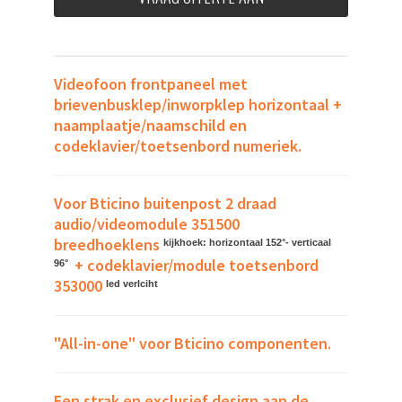
Videofoon frontpaneel met
brievenbusklep/inworpklep horizontaal +
naamplaatje/naamschild en
codeklavier/toetsenbord numeriek.
Voor Bticino buitenpost 2 draad
audio/videomodule 351500
breedhoeklens
kijkhoek: horizontaal 152°- verticaal
+ codeklavier/module toetsenbord
96°
353000
led verlciht
"All-in-one" voor Bticino componenten.
Een strak en exclusief design aan de