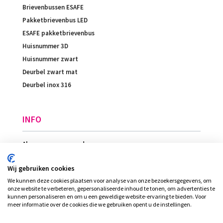
Brievenbussen ESAFE
Pakketbrievenbus LED
ESAFE pakketbrievenbus
Huisnummer 3D
Huisnummer zwart
Deurbel zwart mat
Deurbel inox 316
INFO
Algemene voorwaarden
Betaling
Wij gebruiken cookies
Levering
We kunnen deze cookies plaatsen voor analyse van onze bezoekersgegevens, om
Ligging
onze website te verbeteren, gepersonaliseerde inhoud te tonen, om advertenties te
kunnen personaliseren en om u een geweldige website-ervaring te bieden. Voor
meer informatie over de cookies die we gebruiken opent u de instellingen.