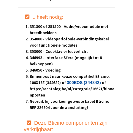
U heeft nodig:
351300 of 351500 - Audio/videomodule met
breedhoeklens
354000 - Videoparlofonie-verbindingskabel
voor functionele modules
353000 - Codeklavier ledverlicht
346993 - Interface Sfera (mogelijk tot 8
belknoppen)
346050 - Voeding
Binnenpost naar keuze compatibel Bticino:
100X16E (344682) of
of
300EOS (344842
)
https://ecataleg.be/nl/categorie/16621/binne
nposten
Gebruik bij voorkeur getwiste kabel Bticino
REF 336904 voor de aansluiting!
Deze Bt
icino componenten zijn
verkrijgbaar: