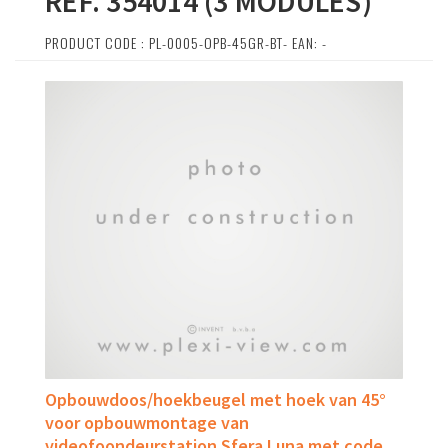
REF. 354014 (3 MODULES)
PRODUCT CODE : PL-0005-OPB-45GR-BT- EAN: -
Opbouwdoos/hoekbeugel met hoek van 45°
voor opbouwmontage van
videofoondeurstation Sfera Luna met code