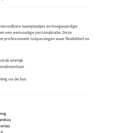
erwisselbare naamplaatjes en hoogwaardige
 en een eenvoudige personalisatie. Deze
en professionele toepassingen waar flexibiliteit en
n
trak uiterlijk
onaliseerbaar
ting via de bus
ging
venbus
uimtes
10