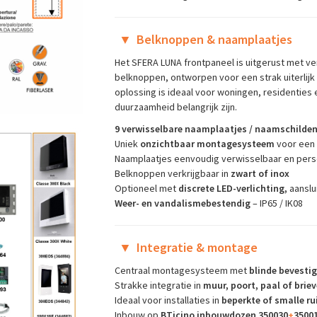
▼
Belknoppen & naamplaatjes
Het SFERA LUNA frontpaneel is uitgerust met v
belknoppen, ontworpen voor een strak uiterlijk
oplossing is ideaal voor woningen, residenties 
duurzaamheid belangrijk zijn.
9 verwisselbare naamplaatjes / naamschilde
Uniek
onzichtbaar montagesysteem
voor een s
Naamplaatjes eenvoudig verwisselbaar en pers
Belknoppen verkrijgbaar in
zwart of inox
Optioneel met
discrete LED-verlichting,
aanslui
Weer- en vandalismebestendig
– IP65 / IK08
▼
Integratie & montage
Centraal montagesysteem met
blinde bevesti
Strakke integratie in
muur, poort, paal of brie
Ideaal voor installaties in
beperkte of smalle r
Inbouw op
BTicino inbouwdozen 350030
+
3500