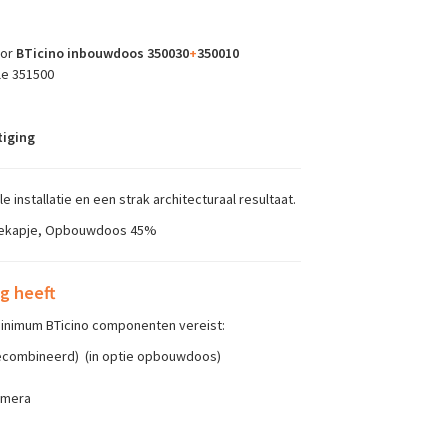
oor
BTicino inbouwdoos 350030
+
350010
le 351500
tiging
installatie en een strak architecturaal resultaat.
nnekapje, Opbouwdoos 45%
g heeft
 minimum BTicino componenten vereist:
combineerd) (in optie opbouwdoos)
amera
)