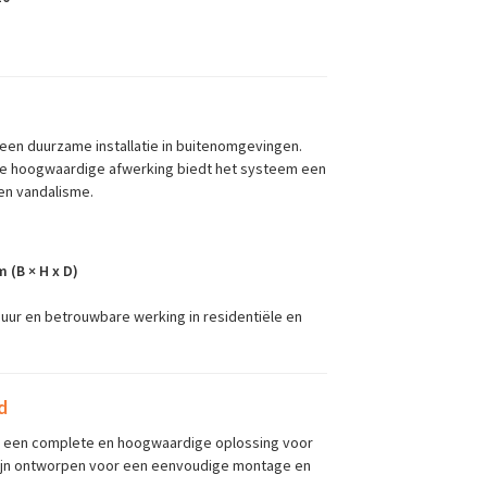
een duurzame installatie in buitenomgevingen.
 de hoogwaardige afwerking biedt het systeem een
en vandalisme.
 (B × H x D)
uur en betrouwbare werking in residentiële en
d
s een complete en hoogwaardige oplossing voor
 zijn ontworpen voor een eenvoudige montage en