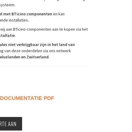
 systeem.
l met BTicino componenten
en kan
de installaties.
wij aan BTicino componenten aan te kopen via het
stallatie
.
s niet verkrijgbaar zijn in het land van
ring van deze onderdelen via ons netwerk
neluxlanden en Zwitserland
.
DOCUMENTATIE PDF
RTE AAN