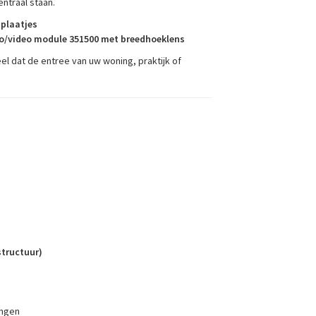
ntraal staan.
plaatjes
io/video module 351500 met breedhoeklens
el dat de entree van uw woning, praktijk of
structuur)
ingen