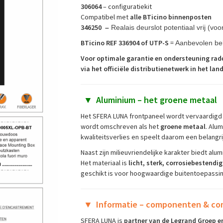
306064
– configuratiekit
Compatibel met
alle BTicino binnenposten
346250
–
Realais deurslot potentiaal vrij (vo
BTicino REF 336904 of UTP-S
=
Aanbevolen be
Voor optimale garantie en ondersteuning rad
via het officiële distributienetwerk in het land
▼
Aluminium – het groene metaal
Het SFERA LUNA frontpaneel wordt vervaardigd 
wordt omschreven als het
groene metaal
. Alu
kwaliteitsverlies en speelt daarom een belangri
Naast zijn milieuvriendelijke karakter biedt a
Het materiaal is
licht, sterk, corrosiebestend
geschikt is voor hoogwaardige buitentoepassinge
▼
Informatie – componenten & com
SFERA LUNA is
partner van de Legrand Groep e