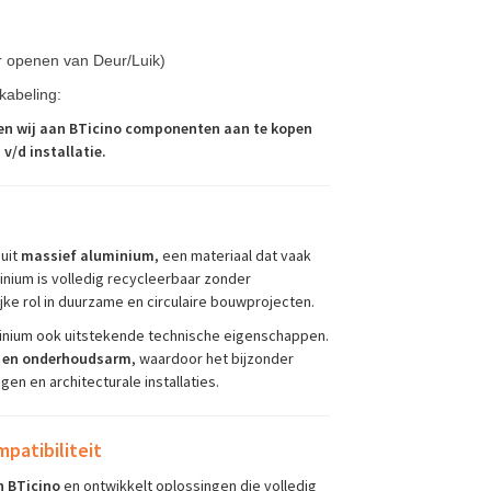
or openen van Deur/Luik)
kabeling:
en wij aan BTicino componenten aan te kopen
 v/d installatie.
uit
massief aluminium
, een materiaal dat vaak
minium is volledig recycleerbaar zonder
jke rol in duurzame en circulaire bouwprojecten.
luminium ook uitstekende technische eigenschappen.
ig en onderhoudsarm
, waardoor het bijzonder
n en architecturale installaties.
patibiliteit
n BTicino
en ontwikkelt oplossingen die volledig