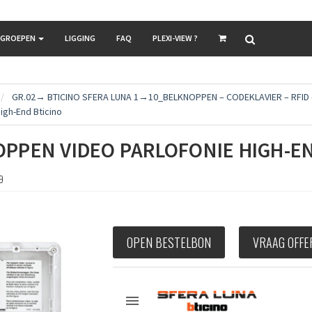
LGROEPEN
LIGGING
FAQ
PLEXI-VIEW ?
GR.02→ BTICINO SFERA LUNA 1→10_BELKNOPPEN – CODEKLAVIER – RFID 
igh-End Bticino
PPEN VIDEO PARLOFONIE HIGH-EN
9
OPEN BESTELBON
VRAAG OFFE