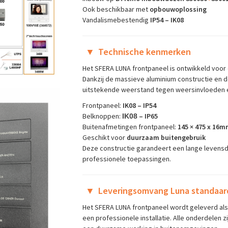
Ook beschikbaar met
opbouwoplossing
Vandalismebestendig
IP54 – IK08
▼
Technische kenmerken
Het SFERA LUNA frontpaneel is ontwikkeld voor 
Dankzij de massieve aluminium constructie en
uitstekende weerstand tegen weersinvloeden 
Frontpaneel:
IK08 – IP54
Belknoppen:
– IP65
IK08
Buitenafmetingen frontpaneel:
145 × 475 x 16mm
Geschikt voor
duurzaam buitengebruik
Deze constructie garandeert een lange levensd
professionele toepassingen.
▼
Leveringsomvang Luna standaar
Het SFERA LUNA frontpaneel wordt geleverd al
een professionele installatie. Alle onderdelen