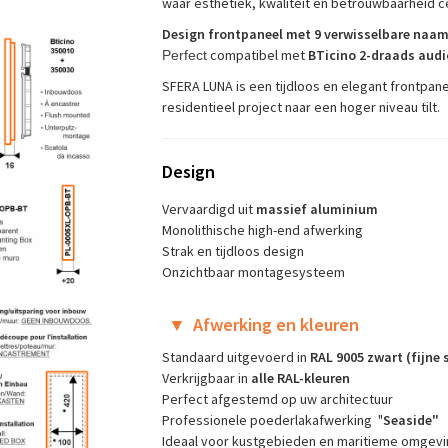
waar esthetiek, kwaliteit en betrouwbaarheid ce
Design frontpaneel met 9 verwisselbare naam
compatibel met
BTicino 2-draads aud
Perfect
SFERA LUNA is een tijdloos en elegant frontpane
residentieel project naar een hoger niveau tilt.
Design
Vervaardigd uit
massief aluminium
Monolithische high-end afwerking
Strak en tijdloos design
Onzichtbaar montagesysteem
▼
Afwerking en kleuren
Standaard uitgevoerd in
RAL 9005 zwart (fijne 
Verkrijgbaar in
alle RAL-kleuren
Perfect afgestemd op uw architectuur
Professionele poederlakafwerking "
Seaside"
Ideaal voor kustgebieden en maritieme omgev