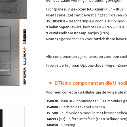
een duurzame werking in buitenomgevingen.
Frontpaneel in gekozen
RAL-kleur
(IP54 – IK08)
Montagebeugel met bevestigingsschroeven v
351305PKM
– beschermplexi voor BTicino modu
9 belknoppen
(zwart, inox of LED – IP65 – IK08)
9 verwisselbare naamplaatjes
(IP65)
Montagegereedschap voor
onzichtbare beves
Alle componenten zijn ontworpen voor een snelle 
In optie verkrijfbaar Opbouwdoos, Regen-Zo
▼
BTicino componenten die U nodi
Voor een correcte installatie zijn de volgende
350030
+
350010
– inbouwdozen (3+1 modules ge
354000
– verbindingskabel 620 mm
351500
– audio/video module met breedhoekc
346993 (
x
2)
– Sfera interface (tot 8 belknoppen
346050
– voeding