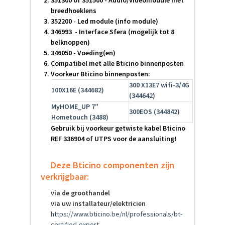
breedhoeklens
352200 - Led module (info module)
346993 - Interface Sfera (mogelijk tot 8
belknoppen)
346050 - Voeding(en)
Compatibel met alle Bticino binnenposten
Voorkeur Bticino binnenposten:
300 X13E7 wifi-3/4G
100X16E (344682)
(344642)
MyHOME_UP 7"
300EOS (344842)
Hometouch (3488)
Gebruik bij voorkeur getwiste kabel Bticino
REF 336904 of UTPS voor de aansluiting!
Deze Bticino componenten zijn
verkrijgbaar:
via de groothandel
via uw installateur/elektricien
https://www.bticino.be/nl/professionals/bt-
certified-expert