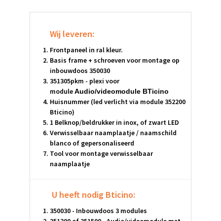
Wij leveren:
Frontpaneel in ral kleur.
Basis frame + schroeven voor montage op
inbouwdoos 350030
351305pkm - plexi voor
module
Audio/videomodule BTicino
Huisnummer (led verlicht via module 352200
Bticino)
1 Belknop/beldrukker in inox, of zwart LED
Verwisselbaar naamplaatje / naamschild
blanco of gepersonaliseerd
Tool voor montage verwisselbaar
naamplaatje
U heeft nodig Bticino:
350030 - Inbouwdoos 3 modules
351300 of 351500 - Audio/videomodule met