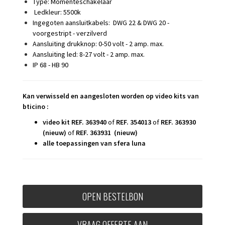
Type: Momenteschakelaar
Ledkleur: 5500k
Ingegoten aansluitkabels: DWG 22 & DWG 20 -
voorgestript - verzilverd
Aansluiting drukknop: 0-50 volt - 2 amp. max.
Aansluiting led: 8-27 volt - 2 amp. max.
IP 68 - HB 90
Kan verwisseld en aangesloten worden op video kits van
bticino :
video kit
REF. 363940
of
REF. 354013
of
REF. 363930
(nieuw)
of
REF. 363931 (nieuw)
alle toepassingen van sfera luna
OPEN BESTELBON
VRAAG OFFERTE AAN