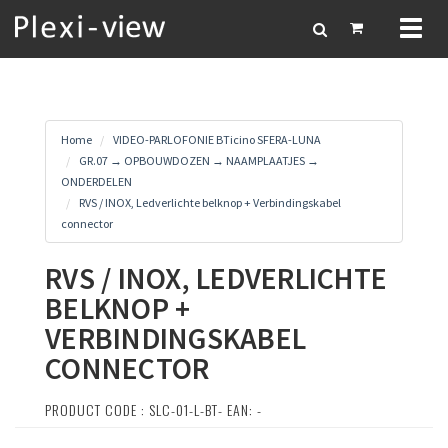
Toggl
naviga
Home
VIDEO-PARLOFONIE BTicino SFERA-LUNA
GR.07 → OPBOUWDOZEN → NAAMPLAATJES →
ONDERDELEN
RVS / INOX, Ledverlichte belknop + Verbindingskabel
connector
RVS / INOX, LEDVERLICHTE
BELKNOP +
VERBINDINGSKABEL
CONNECTOR
PRODUCT CODE : SLC-01-L-BT- EAN: -