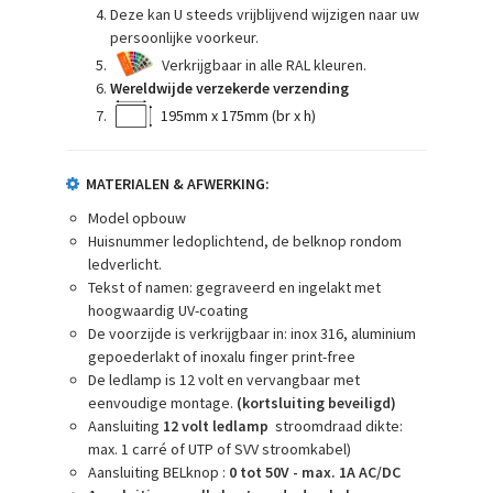
Deze kan U steeds vrijblijvend wijzigen naar uw
persoonlijke voorkeur.
Verkrijgbaar in alle RAL kleuren.
Wereldwijde verzekerde verzending
195mm x 175mm (br x h)
MATERIALEN & AFWERKING:
Model opbouw
Huisnummer ledoplichtend, de belknop rondom
ledverlicht.
Tekst of namen: gegraveerd en ingelakt met
hoogwaardig UV-coating
De voorzijde is verkrijgbaar in: inox 316, aluminium
gepoederlakt of inoxalu finger print-free
De ledlamp is 12 volt en vervangbaar met
eenvoudige montage.
(kortsluiting beveiligd)
Aansluiting
12 volt ledlamp
stroomdraad dikte:
max. 1 carré of UTP of SVV stroomkabel)
Aansluiting BELknop :
0 tot 50V - max. 1A AC/DC