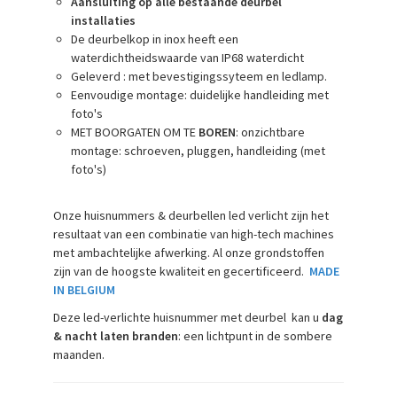
Aansluiting op alle bestaande deurbel
installaties
De deurbelkop in inox heeft een
waterdichtheidswaarde van IP68 waterdicht
Geleverd : met bevestigingssyteem en ledlamp.
Eenvoudige montage: duidelijke handleiding met
foto's
MET BOORGATEN OM TE
BOREN
: onzichtbare
montage: schroeven, pluggen, handleiding (met
foto's)
Onze huisnummers & deurbellen led verlicht zijn het
resultaat van een combinatie van high-tech machines
met ambachtelijke afwerking. Al onze grondstoffen
zijn van de hoogste kwaliteit en gecertificeerd.
MADE
IN BELGIUM
Deze led-verlichte huisnummer met deurbel kan u
dag
& nacht laten branden
: een lichtpunt in de sombere
maanden.