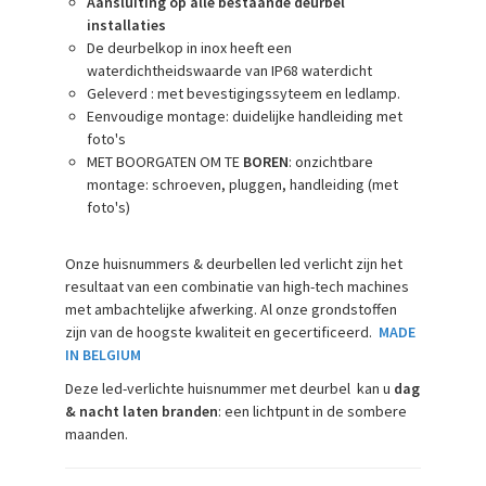
Aansluiting op alle bestaande deurbel
installaties
De deurbelkop in inox heeft een
waterdichtheidswaarde van IP68 waterdicht
Geleverd : met bevestigingssyteem en ledlamp.
Eenvoudige montage: duidelijke handleiding met
foto's
MET BOORGATEN OM TE
BOREN
: onzichtbare
montage: schroeven, pluggen, handleiding (met
foto's)
Onze huisnummers & deurbellen led verlicht zijn het
resultaat van een combinatie van high-tech machines
met ambachtelijke afwerking. Al onze grondstoffen
zijn van de hoogste kwaliteit en gecertificeerd.
MADE
IN BELGIUM
Deze led-verlichte huisnummer met deurbel kan u
dag
& nacht laten branden
: een lichtpunt in de sombere
maanden.