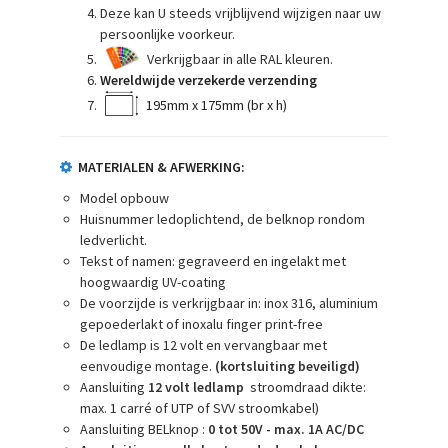
Deze kan U steeds vrijblijvend wijzigen naar uw
persoonlijke voorkeur.
Verkrijgbaar in alle RAL kleuren.
Wereldwijde verzekerde verzending
195mm x 175mm (br x h)
MATERIALEN & AFWERKING:
Model opbouw
Huisnummer ledoplichtend, de belknop rondom
ledverlicht.
Tekst of namen: gegraveerd en ingelakt met
hoogwaardig UV-coating
De voorzijde is verkrijgbaar in: inox 316, aluminium
gepoederlakt of inoxalu finger print-free
De ledlamp is 12 volt en vervangbaar met
eenvoudige montage.
(kortsluiting beveiligd)
Aansluiting
12 volt ledlamp
stroomdraad dikte:
max. 1 carré of UTP of SVV stroomkabel)
Aansluiting BELknop :
0 tot 50V - max. 1A AC/DC