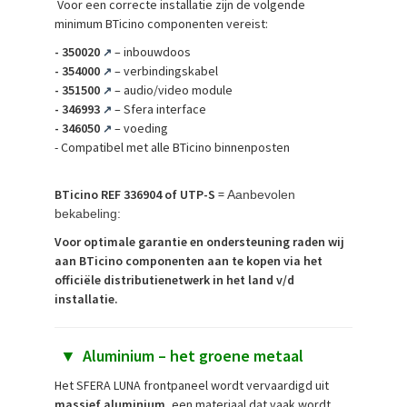
Voor een correcte installatie zijn de volgende
minimum BTicino componenten vereist:
-
350020
– inbouwdoos
↗
-
354000
– verbindingskabel
↗
-
351500
– audio/video module
↗
-
346993
– Sfera interface
↗
-
346050
– voeding
↗
- Compatibel met alle BTicino binnenposten
BTicino REF 336904 of UTP-S
=
Aanbevolen
bekabeling:
Voor optimale garantie en ondersteuning raden wij
aan BTicino componenten aan te kopen via het
officiële distributienetwerk in het land v/d
installatie.
▼
Aluminium – het groene metaal
Het SFERA LUNA frontpaneel wordt vervaardigd uit
massief aluminium
, een materiaal dat vaak wordt