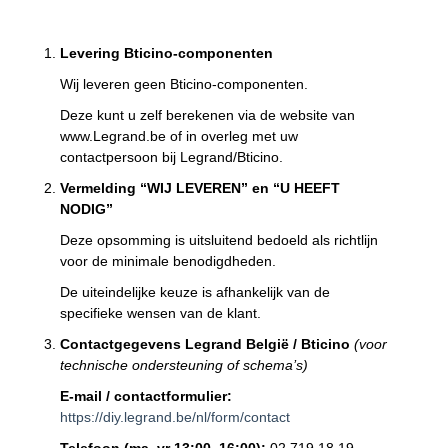
Levering Bticino-componenten
Wij leveren geen Bticino-componenten.
Deze kunt u zelf berekenen via de website van
www.Legrand.be of in overleg met uw
contactpersoon bij Legrand/Bticino.
Vermelding “WIJ LEVEREN” en “U HEEFT
NODIG”
Deze opsomming is uitsluitend bedoeld als richtlijn
voor de minimale benodigdheden.
De uiteindelijke keuze is afhankelijk van de
specifieke wensen van de klant.
Contactgegevens Legrand België / Bticino
(voor
technische ondersteuning of schema’s)
E-mail / contactformulier:
https://diy.legrand.be/nl/form/contact
Telefoon (ma–vr 13:00–16:00):
02 719 18 19