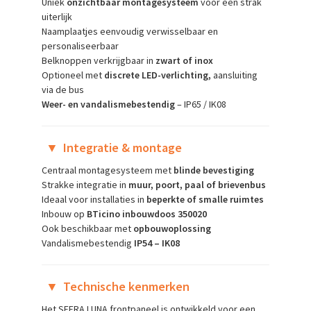
Uniek
onzichtbaar montagesysteem
voor een strak
uiterlijk
Naamplaatjes eenvoudig verwisselbaar en
personaliseerbaar
Belknoppen verkrijgbaar in
zwart of inox
Optioneel met
discrete LED-verlichting,
aansluiting
via de bus
Weer- en vandalismebestendig
– IP65 / IK08
▼
Integratie & montage
Centraal montagesysteem met
blinde bevestiging
Strakke integratie in
muur, poort, paal of brievenbus
Ideaal voor installaties in
beperkte of smalle ruimtes
Inbouw op
BTicino inbouwdoos 350020
Ook beschikbaar met
opbouwoplossing
Vandalismebestendig
IP54 – IK08
▼
Technische kenmerken
Het SFERA LUNA frontpaneel is ontwikkeld voor een