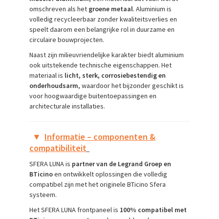
omschreven als het
groene metaal
. Aluminium is
volledig recycleerbaar zonder kwaliteitsverlies en
speelt daarom een belangrijke rol in duurzame en
circulaire bouwprojecten.
Naast zijn milieuvriendelijke karakter biedt aluminium
ook uitstekende technische eigenschappen. Het
materiaal is
licht, sterk, corrosiebestendig en
onderhoudsarm
, waardoor het bijzonder geschikt is
voor hoogwaardige buitentoepassingen en
architecturale installaties.
▼
Informatie – componenten &
compatibiliteit
SFERA LUNA is
partner van de Legrand Groep en
BTicino
en ontwikkelt oplossingen die volledig
compatibel zijn met het originele BTicino Sfera
systeem.
Het SFERA LUNA frontpaneel is
100% compatibel met