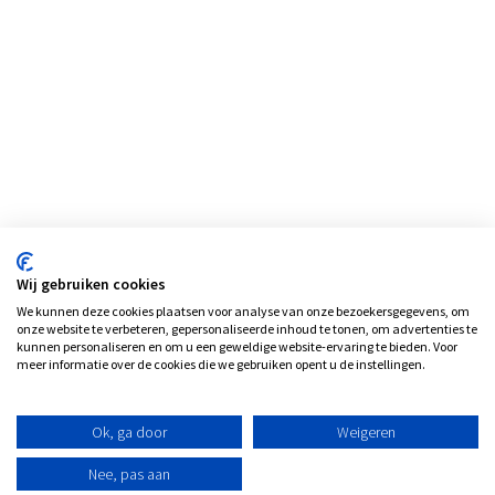
Wij gebruiken cookies
We kunnen deze cookies plaatsen voor analyse van onze bezoekersgegevens, om
onze website te verbeteren, gepersonaliseerde inhoud te tonen, om advertenties te
kunnen personaliseren en om u een geweldige website-ervaring te bieden. Voor
meer informatie over de cookies die we gebruiken opent u de instellingen.
Ok, ga door
Weigeren
Nee, pas aan