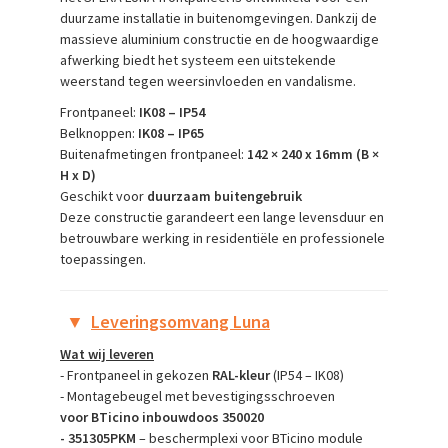
duurzame installatie in buitenomgevingen. Dankzij de
massieve aluminium constructie en de hoogwaardige
afwerking biedt het systeem een uitstekende
weerstand tegen weersinvloeden en vandalisme.
Frontpaneel:
IK08 – IP54
Belknoppen:
IK08 – IP65
Buitenafmetingen frontpaneel:
142 × 240 x 16mm (B ×
H x D)
Geschikt voor
duurzaam buitengebruik
Deze constructie garandeert een lange levensduur en
betrouwbare werking in residentiële en professionele
toepassingen.
▼
Leveringsomvang Luna
Wat wij leveren
- Frontpaneel in gekozen
RAL-kleur
(IP54 – IK08)
- Montagebeugel met bevestigingsschroeven
voor
BTicino inbouwdoos 350020
- 351305PKM
– beschermplexi voor BTicino module