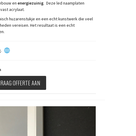
sgebouw en
energiezuinig
. Deze led naamplaten
vast acrylaat.
nisch huzarenstukje en een echt kunstwerk die veel
heden vereisen. Het resultaat is een echt
en.
.
um
VRAAG OFFERTE AAN