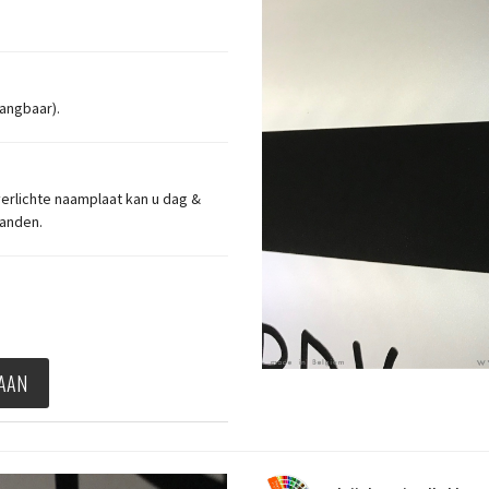
vangbaar).
verlichte naamplaat kan u dag &
aanden.
 AAN