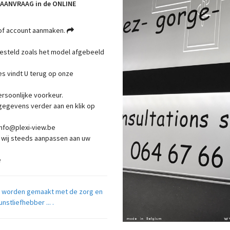
AANVRAAG in de ONLINE
n of account aanmaken.
gesteld zoals het model afgebeeld
es vindt U terug op onze
ersoonlijke voorkeur.
gegevens verder aan en klik op
info@plexi-view.be
 wij steeds aanpassen aan uw
e
e worden gemaakt met de zorg en
stliefhebber ... .