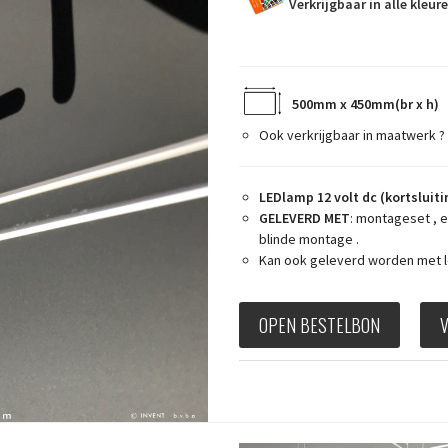
Verkrijgbaar in alle kleur
500mm x 450mm(br x h)
Ook verkrijgbaar in maatwerk ?
LEDlamp 12 volt dc (kortsluiti
GELEVERD MET
: montageset , 
blinde montage .
Kan ook geleverd worden met l
OPEN BESTELBON