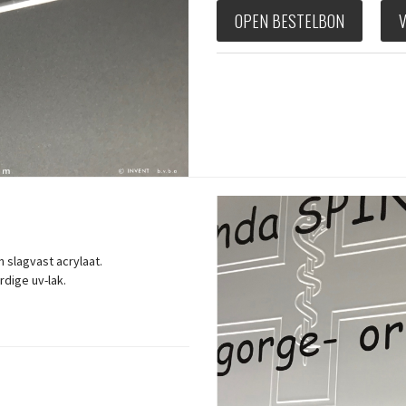
OPEN BESTELBON
 slagvast acrylaat.
dige uv-lak.