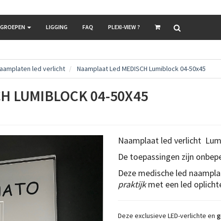
LGROEPEN
LIGGING
FAQ
PLEXI-VIEW ?
aamplaten led verlicht
Naamplaat Led MEDISCH Lumiblock 04-50x45
H LUMIBLOCK 04-50X45
Naamplaat led verlicht Lumi
De toepassingen zijn onbep
Deze medische led naamplaa
praktijk
met een led oplichte
Deze exclusieve LED-verlichte en
g