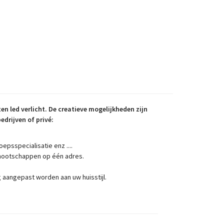
n led verlicht. D
e creatieve mogelijkheden zijn
edrijven of privé:
epsspecialisatie enz ....
ootschappen op één adres.
 aangepast worden aan uw huisstijl.