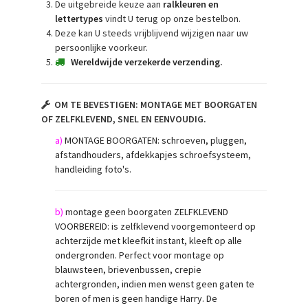
De uitgebreide keuze aan
r
alkleuren en
lettertypes
vindt U terug op onze bestelbon.
Deze kan U steeds vrijblijvend wijzigen naar uw
persoonlijke voorkeur.
Wereldwijde verzekerde verzending.
OM TE BEVESTIGEN:
MONTAGE MET
BOORGATEN
OF ZELFKLEVEND, SNEL EN EENVOUDIG.
a)
MONTAGE BOORGATEN: schroeven, pluggen,
afstandhouders, afdekkapjes schroefsysteem,
handleiding foto's.
b)
montage geen boorgaten ZELFKLEVEND
VOORBEREID: is zelfklevend voorgemonteerd op
achterzijde met kleefkit instant, kleeft op alle
ondergronden. Perfect voor montage op
blauwsteen, brievenbussen, crepie
achtergronden, indien men wenst geen gaten te
boren of men is geen handige Harry. De