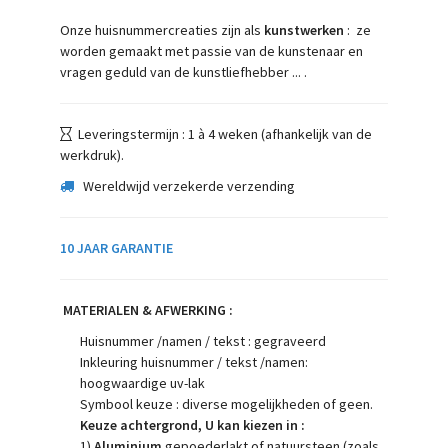
Onze huisnummercreaties zijn als
kunstwerken
: ze
worden gemaakt met passie van de kunstenaar en
vragen geduld van de kunstliefhebber ... .
Leveringstermijn : 1 à 4 weken (afhankelijk van de
werkdruk).
Wereldwijd verzekerde verzending
10 JAAR GARANTIE
MATERIALEN & AFWERKING :
Huisnummer /namen / tekst : gegraveerd
Inkleuring huisnummer / tekst /namen:
hoogwaardige uv-lak
Symbool keuze : diverse mogelijkheden of geen.
Keuze achtergrond, U kan kiezen in :
1)
Aluminium
gepoederlakt of natuursteen (zoals