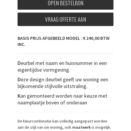
OPEN BESTELBON
VRAAG OFFERTE AAN
BASIS PRIJS AFGEBEELD MODEL : € 240,00 BTW
INC.
D
eurbel met naam en huisnummer in een
eigentijdse vormgeving.
D
eze design deurbel geeft uw woning een
bijkomende stijlvolle uitstraling.
K
an gemonteerd worden naar keuze met
naamplaatje boven of onderaan
De kleurcombinatie kan volledig aangepast worden
aan de stijl van uw woning, ook
maatwerk
is mogelijk.