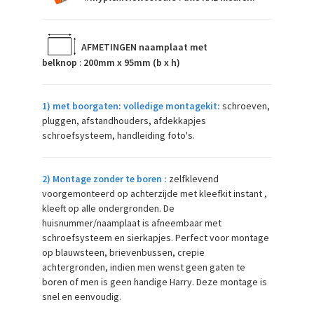
AFMETINGEN naamplaat met
belknop
:
200mm x 95mm (b x h)
1) met boorgaten: volledige montagekit:
schroeven,
pluggen, afstandhouders, afdekkapjes
schroefsysteem, handleiding foto's.
2) Montage zonder te boren :
zelfklevend
voorgemonteerd op achterzijde met kleefkit instant ,
kleeft op alle ondergronden. De
huisnummer/naamplaat is afneembaar met
schroefsysteem en sierkapjes. Perfect voor montage
op blauwsteen, brievenbussen, crepie
achtergronden, indien men wenst geen gaten te
boren of men is geen handige Harry. Deze montage is
snel en eenvoudig.