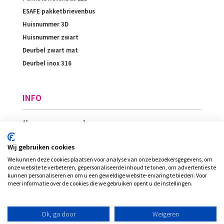
ESAFE pakketbrievenbus
Huisnummer 3D
Huisnummer zwart
Deurbel zwart mat
Deurbel inox 316
INFO
Algemene voorwaarden
Betaling
Wij gebruiken cookies
Levering
We kunnen deze cookies plaatsen voor analyse van onze bezoekersgegevens, om
Ligging
onze website te verbeteren, gepersonaliseerde inhoud te tonen, om advertenties te
kunnen personaliseren en om u een geweldige website-ervaring te bieden. Voor
meer informatie over de cookies die we gebruiken opent u de instellingen.
© Plexi-view - INVENT bvba, alle rechten
Ok, ga door
Weigeren
voorbehouden