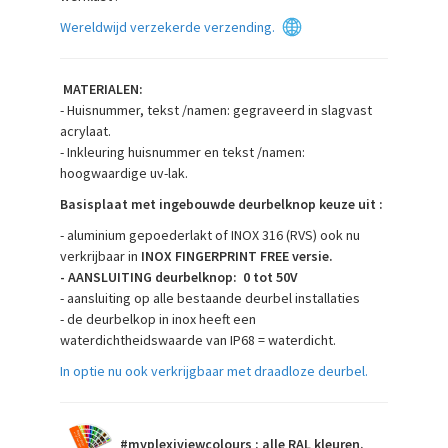
Wereldwijd verzekerde verzending.
MATERIALEN:
- Huisnummer, tekst /namen: gegraveerd in slagvast
acrylaat.
- Inkleuring huisnummer en tekst /namen:
hoogwaardige uv-lak.
Basisplaat met ingebouwde deurbelknop keuze uit :
- aluminium gepoederlakt of INOX 316 (RVS) ook nu
verkrijbaar in
INOX FINGERPRINT FREE versie.
- AANSLUITING deurbelknop: 0 tot 50V
- aansluiting op alle bestaande deurbel installaties
- de deurbelkop in inox heeft een
waterdichtheidswaarde van IP68 = waterdicht.
In optie nu ook verkrijgbaar met draadloze deurbel.
#myplexiviewcolours :
alle RAL kleuren.