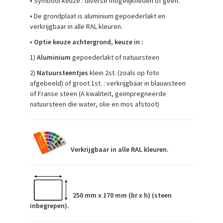
•
Symbool keuze : diverse mogelijkheden of geen.
•
De grondplaat is aluminium gepoederlakt en
verkrijgbaar in alle RAL kleuren.
•
Optie keuze achtergrond, keuze in :
1)
Aluminium
gepoederlakt of natuursteen
2)
Natuursteentjes
klein 2st. (zoals op foto
afgebeeld) of groot 1st. : verkrijgbaar in blauwsteen
of Franse steen (A kwaliteit, geïmpregneerde
natuursteen die water, olie en mos afstoot)
Verkrijgbaar in alle RAL kleuren.
250 mm x 170 mm (br x h) (steen
inbegrepen).