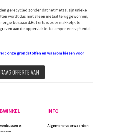
den gerecycled zonder dat het metaal zijn unieke
lten wordt dus niet alleen metaal teruggewonnen,
nergie bespaard.Het erts is zeer makkelijk te
raven aan de oppervlakte. Na amper een vijftiental
over : onze grondstoffen en waarom kiezen voor
VRAAG OFFERTE AAN
BWINKEL
INFO
evenbussen e-
Algemene voorwaarden
merce