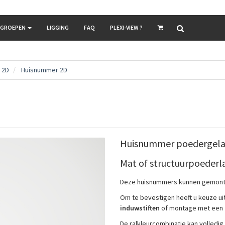
LGROEPEN
LIGGING
FAQ
PLEXI-VIEW ?
 2D
Huisnummer 2D
Huisnummer poedergelakt
Mat of structuurpoederl
Deze huisnummers kunnen gemonte
Om te bevestigen heeft u keuze u
induwstiften
of montage met een
De ralkleurcombinatie kan volledi