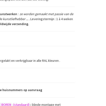
kunstwerken
:
ze worden gemaakt met passie van de
 kunstliefhebber ... .
Leveringstermijn : 1 à 4 weken
ldwijde verzending.
elakt en verkrijgbaar in alle RAL kleuren .
ote huisnummers op aanvraag
 BOREN :
(standaard)
:
blinde montage met