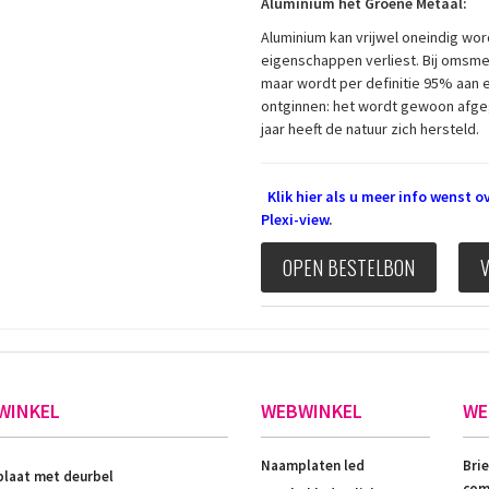
Aluminium het Groene Metaal:
Aluminium kan vrijwel oneindig wor
eigenschappen verliest. Bij omsme
maar wordt per definitie 95% aan e
ontginnen: het wordt gewoon afgeg
jaar heeft de natuur zich hersteld.
Klik hier als u meer info wenst 
Plexi-view
.
OPEN BESTELBON
WINKEL
WEBWINKEL
WE
Naamplaten led
Bri
laat met deurbel
com