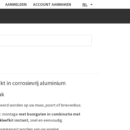
AANMELDEN
ACCOUNT AANMAKEN
NL
 in corrosievrij aluminium
ak
erd worden op uw muur, poort of brievenbus.
it: montage
met boorgaten in combinatie met
kleefkit instant
, snel en eenvoudig.
g aangepast worden aan uw woning.