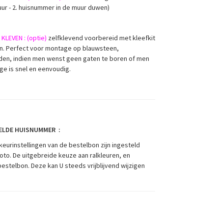
muur - 2. huisnummer in de muur duwen)
LEVEN : (optie)
zelfklevend voorbereid met kleefkit
den. Perfect voor montage op blauwsteen,
den, indien men wenst geen gaten te boren of men
ge is snel en eenvoudig.
EELDE HUISNUMMER :
keurinstellingen van de bestelbon zijn ingesteld
oto. De uitgebreide keuze aan ralkleuren, en
bestelbon. Deze kan U steeds vrijblijvend wijzigen