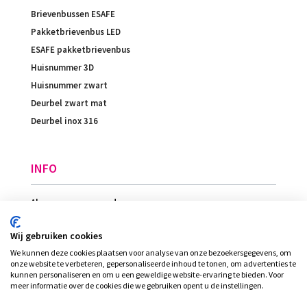
Brievenbussen ESAFE
Pakketbrievenbus LED
ESAFE pakketbrievenbus
Huisnummer 3D
Huisnummer zwart
Deurbel zwart mat
Deurbel inox 316
INFO
Algemene voorwaarden
Betaling
Wij gebruiken cookies
Levering
We kunnen deze cookies plaatsen voor analyse van onze bezoekersgegevens, om
Ligging
onze website te verbeteren, gepersonaliseerde inhoud te tonen, om advertenties te
kunnen personaliseren en om u een geweldige website-ervaring te bieden. Voor
meer informatie over de cookies die we gebruiken opent u de instellingen.