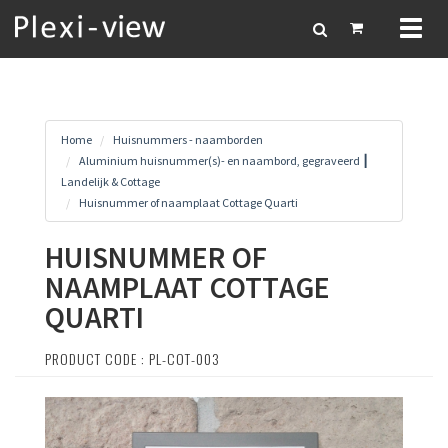
Toggl
naviga
Home
Huisnummers - naamborden
Aluminium huisnummer(s)- en naambord, gegraveerd ┃
Landelijk & Cottage
Huisnummer of naamplaat Cottage Quarti
HUISNUMMER OF
NAAMPLAAT COTTAGE
QUARTI
PRODUCT CODE : PL-COT-003