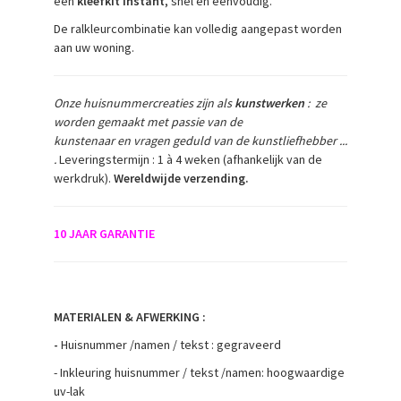
een
kleefkit instant
, snel en eenvoudig.
De ralkleurcombinatie kan volledig aangepast worden
aan uw woning.
Onze huisnummercreaties zijn als
kunstwerken
:
ze
worden gemaakt met passie van de
kunstenaar en
vragen geduld van de kunstliefhebber ...
.
Leveringstermijn : 1 à 4 weken (afhankelijk van de
werkdruk).
Wereldwijde verzending.
10 JAAR GARANTIE
MATERIALEN & AFWERKING :
-
Huisnummer /namen / tekst : gegraveerd
- Inkleuring huisnummer / tekst /namen: hoogwaardige
uv-lak