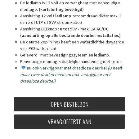
De ledlamp is 12 volt en vervangbaar met eenvoudige
montage.
(kortsluiting beveiligd)
Aansluiting
12 volt ledlamp
stroomdraad dikte: max. 1
carré of UTP of SVV stroomkabel)
Aansluiting BELknop :
0 tot 50V - max. 1A AC/DC
(aansluiting op alle bestaande deurbel installaties)
De deurbelkop in inox heeft een waterdichtheidswaarde
van IP68 waterdicht
Geleverd : met bevestigingssyteem en ledlamp.
Eenvoudige montage: duidelijke handleiding met foto's
nu ook verkrijgbaar met draadloze deurbel
(
U heeft
maar twee draden heeft: nu ook verkrijgbaar met
draadloze deurbel)
OPEN BESTELBON
VRAAG OFFERTE AAN