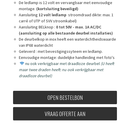
De ledlamp is 12 volt en vervangbaar met eenvoudige
montage.
(kortsluiting beveiligd)
Aansluiting
12 volt ledlamp
stroomdraad dikte: max. 1
carré of UTP of SVV stroomkabel)
Aansluiting BELknop :
0 tot 50V - max. 1A AC/DC
(aansluiting op alle bestaande deurbel installaties)
De deurbelkop in inox heeft een waterdichtheidswaarde
van IP68 waterdicht
Geleverd : met bevestigingssyteem en ledlamp.
Eenvoudige montage: duidelijke handleiding met foto's
nu ook verkrijgbaar met draadloze deurbel
(
U heeft
maar twee draden heeft: nu ook verkrijgbaar met
draadloze deurbel)
OPEN BESTELBON
VRAAG OFFERTE AAN