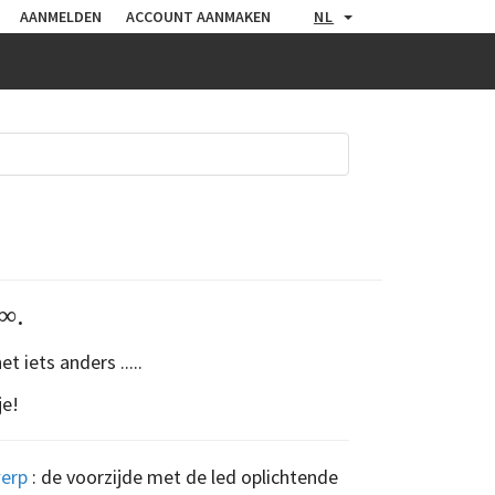
AANMELDEN
ACCOUNT AANMAKEN
NL
∞.
t iets anders .....
je!
werp
: de voorzijde met de led oplichtende