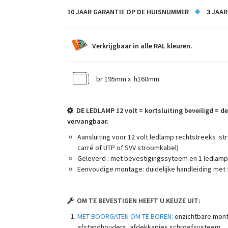
10 JAAR GARANTIE OP DE HUISNUMMER
3
JAAR
Verkrijgbaar in alle RAL kleuren.
br 195mm x h160mm
DE
LEDLAMP 12 volt = kortsluiting beveiligd =
de
vervangbaar.
Aansluiting voor 12 volt ledlamp rechtstreeks s
carré of UTP of SVV stroomkabel)
Geleverd : met bevestigingssyteem en 1 ledlamp
Eenvoudige montage: duidelijke handleiding met 
OM TE BEVESTIGEN HEEFT U KEUZE UIT:
MET BOORGATEN OM TE BOREN:
onzichtbare mon
afstandhouders, afdekkapjes schroefsysteem.