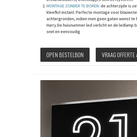
MONTAGE ZONDER TE BOREN:
de achterzijde is z
kleefkit instant. Perfecte montage voor blauwst
achtergronden, indien men geen gaten wenst te 
Harry.De huisnummer led verlicht en de ledlamp 
snel en eenvoudig
OPEN BESTELBON
VRAAG OFFERTE