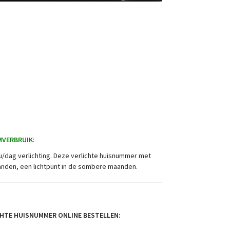
MVERBRUIK
:
u/dag verlichting. Deze verlichte huisnummer met
randen, een lichtpunt in de sombere maanden.
CHTE HUISNUMMER ONLINE BESTELLEN: