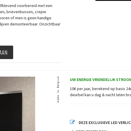
elfklevend voorbereid met een
een, brievenbussen, crepie
boren of men is geen handige
blijven demonteerbaar. Onzichtbaar
 AAN
UW ENERGIE VRIENDELIJK STROO
10€ per jaar, berekend op basis 24
deurbel kan u dag & nacht laten b
DEZE EXCLUSIEVE LED VERLI