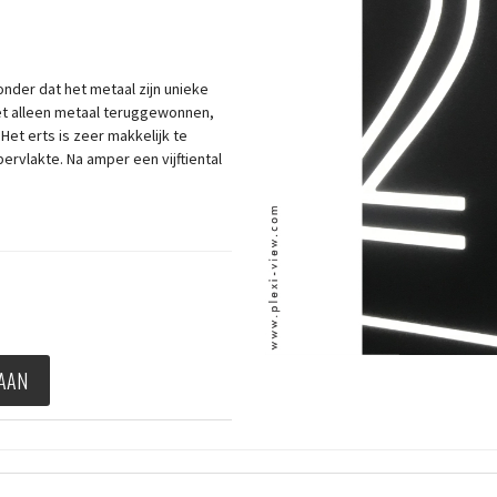
nder dat het metaal zijn unieke
et alleen metaal teruggewonnen,
et erts is zeer makkelijk te
rvlakte. Na amper een vijftiental
 AAN