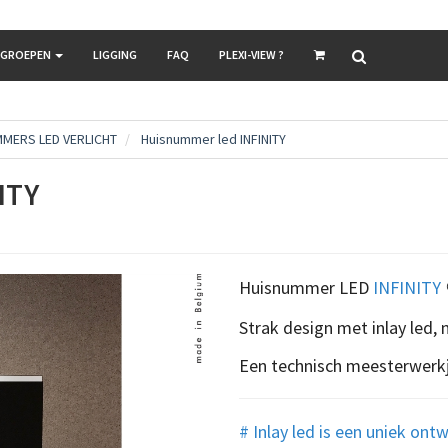
LGROEPEN
LIGGING
FAQ
PLEXI-VIEW ?
MERS LED VERLICHT
Huisnummer led INFINITY
ITY
Huisnummer LED
INFINITY
Strak design met inlay led, ne
Een technisch meesterwerk
# Inlay led is een uniek ont