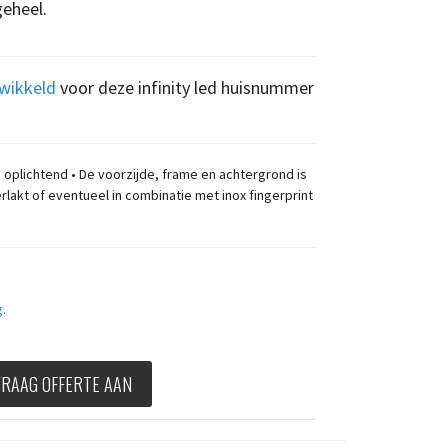
geheel.
twikkeld
voor deze infinity led huisnummer
oplichtend • De voorzijde, frame en achtergrond is
akt of eventueel in combinatie met inox fingerprint
m
g.
VRAAG OFFERTE AAN