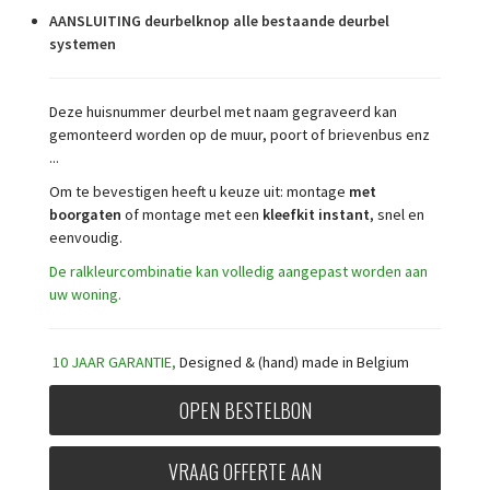
AANSLUITING deurbelknop alle bestaande deurbel
systemen
Deze huisnummer deurbel met naam gegraveerd kan
gemonteerd worden op de muur, poort of brievenbus enz
...
Om te bevestigen heeft u keuze uit: montage
met
boorgaten
of montage met een
kleefkit instant
, snel en
eenvoudig.
De ralkleurcombinatie kan volledig aangepast worden aan
uw woning.
10 JAAR GARANTIE,
Designed & (hand) made in Belgium
OPEN BESTELBON
VRAAG OFFERTE AAN