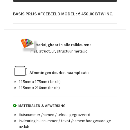
BASIS PRIJS AFGEBEELD MODEL : € 450,00 BTW INC.
Verkrijgbaar in alle ralkleuren :
mat, structuur, structuur metallic
Afmetingen deurbel naamplaat :
115mm x 175mm ( br x h)
115mm x 210mm (br x h)
MATERIALEN & AFWERKING :
Huisnummer /namen / tekst : gegraveerd
Inkleuring huisnummer / tekst /namen: hoogwaardige
uv-lak