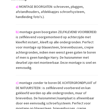
a)
MONTAGE BOORGATEN: schroeven, pluggen,
afstandhouders, afdekkapjes schroefsysteem,
handleiding foto's.).
b)
montage geen boorgaten ZELFKLEVEND VOORBEREID:
is zelfklevend voorgemonteerd op achterzijde met
kleefkit instant , kleeft op alle ondergronden. Perfect
voor montage op blauwsteen, brievenbussen, crepie
achtergronden, indien men wenst geen gaten te boren
of men is geen handige Harry. De huisnummer met
deurbel zijn niet monteerbaar. Deze montage is snel en
eenvoudig.
c)
montage zonder te boren DE ACHTERGRONDPLAAT of
DE NATUURSTEEN : is zelfklevend voorbereid en kan
gekleefd worden op alle ondergronden, muur of
brievenbus. De huisnummer/naamplaat is afneembaar
door een eenvoudig schroefsysteem. Perfect voor
montage op blauwsteen, brievenbussen, crepie