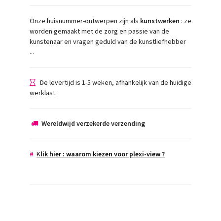
Onze huisnummer-ontwerpen zijn als
kunstwerken
: ze
worden gemaakt met de zorg en passie van de
kunstenaar en vragen geduld van de kunstliefhebber
...
De levertijd is 1-5 weken, afhankelijk van de huidige
werklast.
Wereldwijd verzekerde verzending
#
K
lik hier : w
aarom kiezen voor plexi-view
?