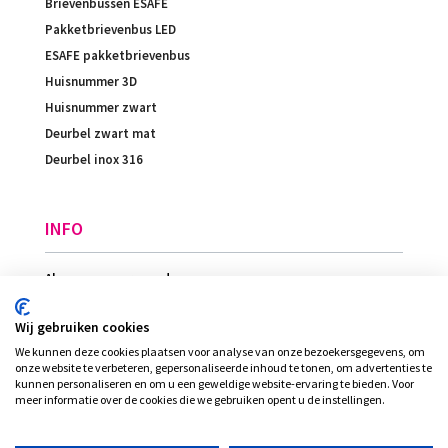
Brievenbussen ESAFE
Pakketbrievenbus LED
ESAFE pakketbrievenbus
Huisnummer 3D
Huisnummer zwart
Deurbel zwart mat
Deurbel inox 316
INFO
Algemene voorwaarden
Betaling
Wij gebruiken cookies
Levering
We kunnen deze cookies plaatsen voor analyse van onze bezoekersgegevens, om
Ligging
onze website te verbeteren, gepersonaliseerde inhoud te tonen, om advertenties te
kunnen personaliseren en om u een geweldige website-ervaring te bieden. Voor
meer informatie over de cookies die we gebruiken opent u de instellingen.
© Plexi-view - INVENT bvba, alle rechten