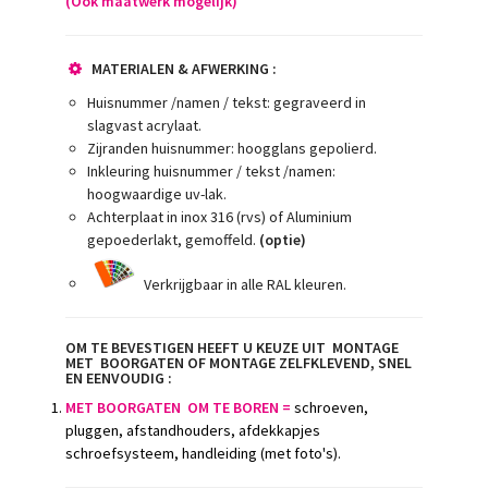
(
Ook maatwerk mogelijk)
MATERIALEN & AFWERKING :
Huisnummer /namen / tekst: gegraveerd in
slagvast acrylaat.
Zijranden huisnummer: hoogglans gepolierd.
Inkleuring huisnummer / tekst /namen:
hoogwaardige uv-lak.
Achterplaat in inox 316 (rvs) of Aluminium
gepoederlakt, gemoffeld.
(optie)
Verkrijgbaar in alle RAL kleuren.
OM TE BEVESTIGEN HEEFT U KEUZE UIT MONTAGE
MET
BOORGATEN OF MONTAGE ZELFKLEVEND, SNEL
EN EENVOUDIG :
MET BOORGATEN OM TE BOREN =
schroeven,
pluggen, afstandhouders, afdekkapjes
schroefsysteem, handleiding (met foto's).