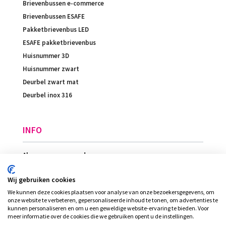
Brievenbussen e-commerce
Brievenbussen ESAFE
Pakketbrievenbus LED
ESAFE pakketbrievenbus
Huisnummer 3D
Huisnummer zwart
Deurbel zwart mat
Deurbel inox 316
INFO
Algemene voorwaarden
Betaling
Wij gebruiken cookies
Levering
We kunnen deze cookies plaatsen voor analyse van onze bezoekersgegevens, om
Ligging
onze website te verbeteren, gepersonaliseerde inhoud te tonen, om advertenties te
kunnen personaliseren en om u een geweldige website-ervaring te bieden. Voor
meer informatie over de cookies die we gebruiken opent u de instellingen.