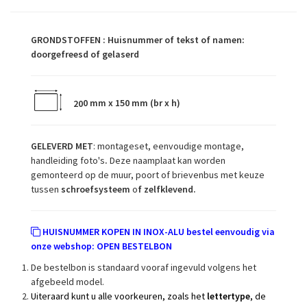
GRONDSTOFFEN : Huisnummer of tekst of namen:
doorgefreesd of gelaserd
20
0 mm x 150 mm (br x h)
GELEVERD MET
: montageset, eenvoudige montage,
handleiding foto's
.
Deze naamplaat kan worden
gemonteerd op de muur, poort of brievenbus met keuze
tussen
schroefsysteem
o
f zelfklevend.
HUISNUMMER KOPEN IN INOX-ALU bestel eenvoudig via
onze webshop:
OPEN BESTELBON
De bestelbon is standaard vooraf ingevuld volgens het
afgebeeld model.
Uiteraard kunt u alle voorkeuren, zoals het
lettertype
, de