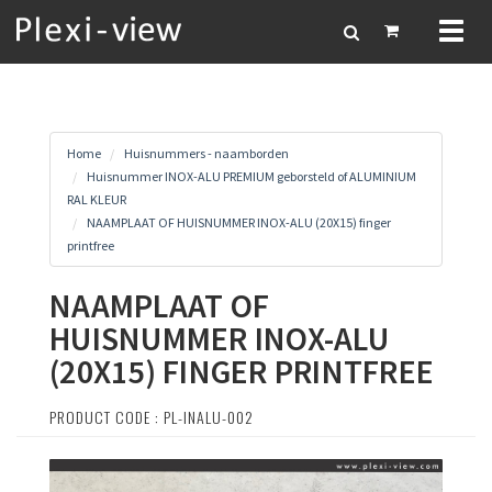
Toggl
naviga
Home
Huisnummers - naamborden
Huisnummer INOX-ALU PREMIUM geborsteld of ALUMINIUM
RAL KLEUR
NAAMPLAAT OF HUISNUMMER INOX-ALU (20X15) finger
printfree
NAAMPLAAT OF
HUISNUMMER INOX-ALU
(20X15) FINGER PRINTFREE
PRODUCT CODE : PL-INALU-002