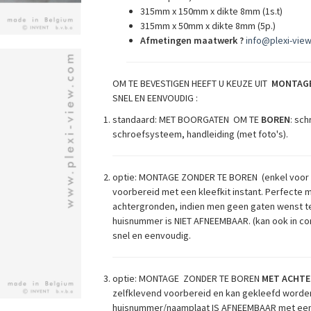
315mm x 150mm x dikte 8mm (1s.t)
315mm x 50mm x dikte 8mm (5p.)
Afmetingen maatwerk ?
info@plexi-view
OM TE BEVESTIGEN HEEFT U KEUZE UIT
MONTAG
SNEL EN EENVOUDIG :
standaard: MET BOORGATEN OM TE
BOREN
: sc
schroefsysteem, handleiding (met foto's).
optie: MONTAGE ZONDER TE BOREN (enkel voor
voorbereid met een kleefkit instant. Perfecte
achtergronden, indien men geen gaten wenst te
huisnummer is NIET AFNEEMBAAR. (kan ook in co
snel en eenvoudig.
optie: MONTAGE ZONDER TE BOREN
MET ACHT
zelfklevend voorbereid en kan gekleefd worde
huisnummer/naamplaat IS AFNEEMBAAR met eenv