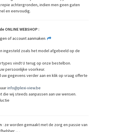
repie achtergronden, indien men geen gaten
snel en eenvoudig.
de ONLINE WEBSHOP :
oggen of account aanmaken
.
jn ingesteld zoals het model afgebeeld op de
ertypes vindt U terug op onze bestelbon.
 uw persoonlijke voorkeur.
l uw gegevens verder aan en klik op vraag offerte
 naar
info@plexi-view.be
t die wij steeds aanpassen aan uw wensen.
ductie
n
: ze worden gemaakt met de zorg en passie van
hebber ... .