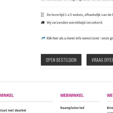
De levertijd 1 a 5 weken, afhankelijk van de 
Wij verzenden wereldwijd verzekerd.
Klik hier als u meer info wenst over : onze 
OPEN BESTELBON
VRAAG OFFE
WINKEL
WEBWINKEL
WE
Naamplaten led
Bri
laat met deurbel