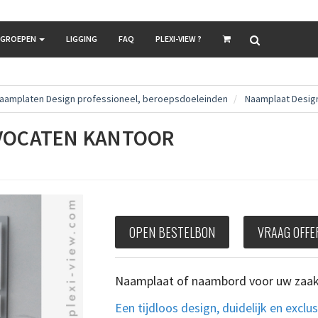
LGROEPEN
LIGGING
FAQ
PLEXI-VIEW ?
aamplaten Design professioneel, beroepsdoeleinden
Naamplaat Desig
VOCATEN KANTOOR
OPEN BESTELBON
VRAAG OFFE
Naamplaat of naambord voor uw zaak o
Een tijdloos design, duidelijk en exclu