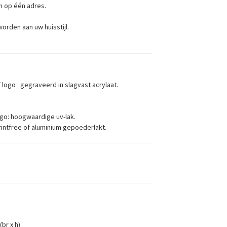
 op één adres.
orden aan uw huisstijl.
logo : gegraveerd in slagvast acrylaat.
go: hoogwaardige uv-lak.
printfree of aluminium gepoederlakt.
br x h)