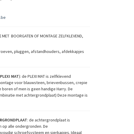
.be
E
MET BOORGATEN OF MONTAGE ZELFKLEVEND,
hroeven, pluggen, afstandhouders, afdekkapjes
PLEXI MAT
): de PLEXI MAT is zelfklevend
 montage voor blauwsteen, brievenbussen, crepie
 boren of men is geen handige Harry. De
mbinatie met achtergrondplaat) Deze montage is
ERGRONDPLAAT
: de achtergrondplaat is
n op alle ondergronden. De
oudig schroefsysteem en sierkapjes. Ideaal