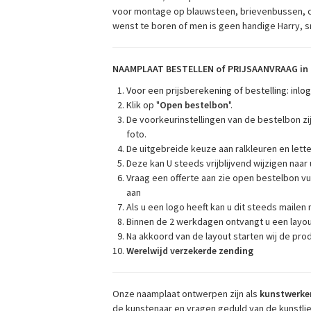
voor montage op blauwsteen, brievenbussen, c
wenst te boren of men is geen handige Harry, 
NAAMPLAAT BESTELLEN of PRIJSAANVRAAG in 
Voor een prijsberekening of bestelling: inl
Klik op "
Open bestelbon
".
De voorkeurinstellingen van de bestelbon zi
foto.
De uitgebreide keuze aan ralkleuren en lett
Deze kan U steeds vrijblijvend wijzigen naar
Vraag een offerte aan zie open bestelbon vu
aan
Als u een logo heeft kan u dit steeds mailen
Binnen de 2 werkdagen ontvangt u een layou
Na akkoord van de layout starten wij de pro
Werelwijd verzekerde zending
Onze naamplaat ontwerpen zijn als
kunstwerke
de kunstenaar en vragen geduld van de kunstlief