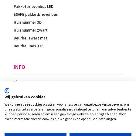
Pakketbrievenbus LED
ESAFE pakketbrievenbus
Huisnummer 3D
Huisnummer zwart
Deurbel zwart mat
Deurbel inox 316
INFO
Algemene voorwaarden
Betaling
Wij gebruiken cookies
Levering
We kunnen deze cookies plaatsen voor analyse van onze bezoekersgegevens, om
Ligging
onze website te verbeteren, gepersonaliseerde inhoud te tonen, om advertenties te
kunnen personaliseren en om u een geweldige website-ervaring te bieden. Voor
meer informatie over de cookies die we gebruiken opent u de instellingen.
© Plexi-view - INVENT bvba, alle rechten