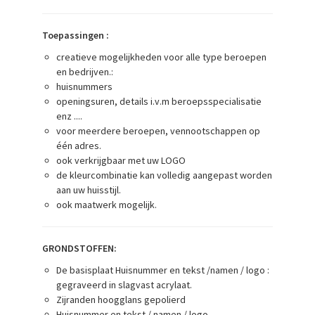
Toepassingen :
creatieve mogelijkheden voor alle type beroepen
en bedrijven.:
huisnummers
openingsuren, details i.v.m beroepsspecialisatie
enz ....
voor meerdere beroepen, vennootschappen op
één adres.
ook verkrijgbaar met uw LOGO
de kleurcombinatie kan volledig aangepast worden
aan uw huisstijl.
ook maatwerk mogelijk.
GRONDSTOFFEN:
De basisplaat Huisnummer en tekst /namen / logo :
gegraveerd in slagvast acrylaat.
Zijranden hoogglans gepolierd
Huisnummer en tekst / namen / logo