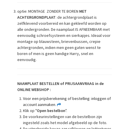
optie: MONTAGE ZONDER TE BOREN
MET
ACHTERGRONDPLAAT
: de achtergrondplaat is
zelfklevend voorbereid en kan gekleefd worden op
alle ondergronden. De naamplaat IS AFNEEMBAAR met
eenvoudig schroefsysteem en sierkapjes. Ideaal voor
montage op blauwsteen, brievenbussen, crepie
achtergronden, indien men geen gaten wenst te
boren of men is geen handige Harry, snel en
eenvoudig.
NAAMPLAAT BESTELLEN of PRIJSAANVRAAG in de
ONLINE WEBSHOP :
Voor een prijsberekening of bestelling: inloggen of
account aanmaken
.
Klik op "
Open bestelbon
".
De voorkeurinstellingen van de bestelbon zijn
ingesteld zoals het model afgebeeld op de foto.
De uitgebreide keuze aan ralkleuren en lettertypes