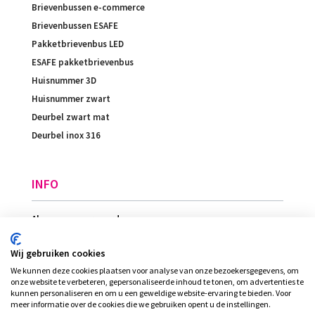
Brievenbussen e-commerce
Brievenbussen ESAFE
Pakketbrievenbus LED
ESAFE pakketbrievenbus
Huisnummer 3D
Huisnummer zwart
Deurbel zwart mat
Deurbel inox 316
INFO
Algemene voorwaarden
Betaling
Wij gebruiken cookies
Levering
We kunnen deze cookies plaatsen voor analyse van onze bezoekersgegevens, om
Ligging
onze website te verbeteren, gepersonaliseerde inhoud te tonen, om advertenties te
kunnen personaliseren en om u een geweldige website-ervaring te bieden. Voor
meer informatie over de cookies die we gebruiken opent u de instellingen.