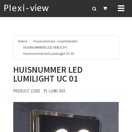
Toggl
naviga
Home
Huisnummers - naamborden
HUISNUMMERS LED VERLICHT
Huisnummer led LumiLight UC 01
HUISNUMMER LED
LUMILIGHT UC 01
PRODUCT CODE : PL-LUMI-001