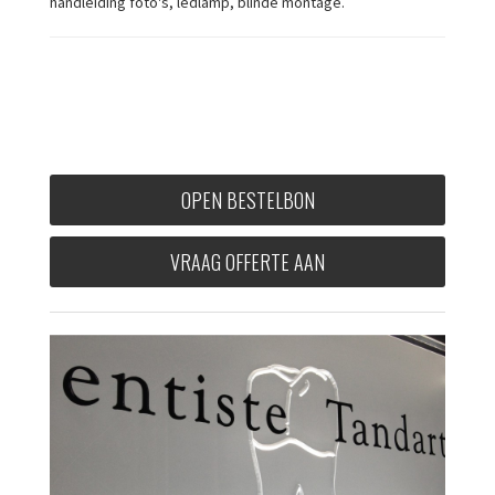
handleiding foto's, ledlamp, blinde montage.
OPEN BESTELBON
VRAAG OFFERTE AAN