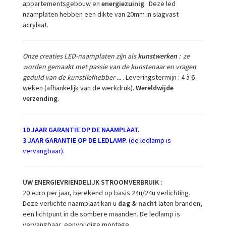
appartementsgebouw en
energiezuinig
. Deze led
naamplaten hebben een dikte van 20mm in slagvast
acrylaat.
Onze creaties LED-naamplaten zijn als
kunstwerken
: ze
worden gemaakt met passie van de kunstenaar en vragen
geduld van de kunstliefhebber ... .
Leveringstermijn : 4 à 6
weken (afhankelijk van de werkdruk).
Wereldwijde
verzending
.
10 JAAR GARANTIE OP DE NAAMPLAAT.
3 JAAR GARANTIE OP DE LEDLAMP.
(de ledlamp is
vervangbaar).
UW ENERGIEVRIENDELIJK STROOMVERBRUIK :
20 euro per jaar, berekend op basis 24u/24u verlichting.
Deze verlichte naamplaat kan u
dag & nacht
laten branden,
een lichtpunt in de sombere maanden. De ledlamp is
vervangbaar, eenvoudige montage.