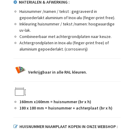
MATERIALEN & AFWERKING :
Huisnummer /namen / tekst : gegraveerd in
gepoederlakt aluminium of Inox-alu (finger-print free).
Inkleuring huisnummer / tekst /namen: hoogwaardige
uv-lak.
Combineerbaar met achtergrondplaten naar keuze.
Achtergrondplaten in Inox-alu (finger-print free) of
aluminium gepoederlakt. (corrosievrij)
Verkrijgbaar in alle RAL kleuren.
160mm x160mm = huisnummer (br x h)
180 x 180 mm = huisnummer + achterplaat (br x h)
HUISNUMMER NAAMPLAAT KOPEN IN ONZE WEBSHOP :